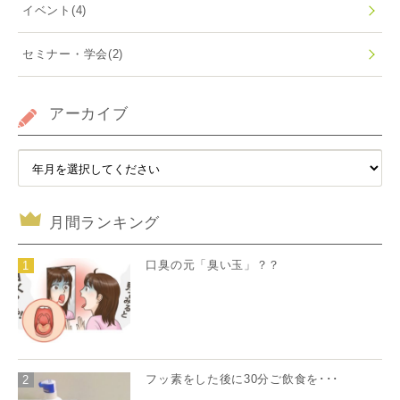
イベント
(4)
セミナー・学会
(2)
アーカイブ
月間ランキング
口臭の元「臭い玉」？？
1
フッ素をした後に30分ご飲食を･･･
2