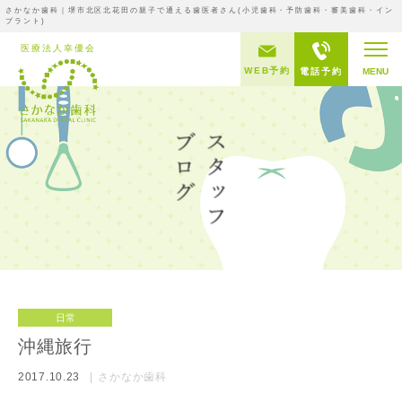
さかなか歯科｜堺市北区北花田の親子で通える歯医者さん(小児歯科・予防歯科・審美歯科・イン
プラント)
WEB予約
電話予約
MENU
日常
沖縄旅行
2017.10.23
さかなか歯科