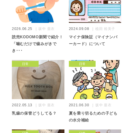
2026.06.25
坂中 亜衣
2024.09.08
植田 裕美子
読売KODOMO新聞で紹介！
マイナ保険証（マイナンバ
「噛むだけで歯みがきで
ーカード）について
き･･･
日常
日常
2022.05.13
坂中 亜衣
2021.06.30
坂中 亜衣
乳歯の保管どうしてる？
夏を乗り切るための子ども
の水分補給