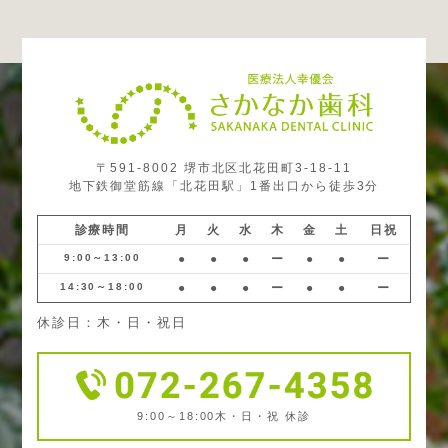
〒591-8002 堺市北区北花田町3-18-11
地下鉄御堂筋線「北花田駅」1番出口から徒歩3分
診療時間
月
火
水
木
金
土
日祝
9:00～13:00
●
●
●
ー
●
●
ー
14:30～18:00
●
●
●
ー
●
●
ー
休診日：木・日・祝日
9:00～18:00
木・日・祝 休診