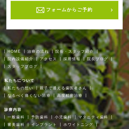
フォームからご予約
HOME
治療の流れ
院長・スタッフ紹介
院内設備紹介
アクセス
採用情報
院長ブログ
スタッフブログ
私たちについて
私たちの想い
親子で通える歯医者さん
なるべく痛くない治療
高度精密治療
診療内容
一般歯科
予防歯科
小児歯科
マタニティ歯科
審美歯科
インプラント
ホワイトニング