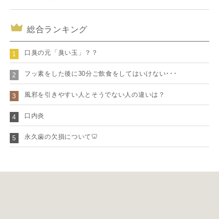
総合ランキング
口臭の元「臭い玉」？？
1
フッ素をした後に30分ご飲食をしてはいけない･･･
2
風邪を引きやすい人とそうでない人の違いは？
3
口内炎
4
永久歯の欠損について🦷
5