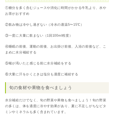
①糖分を多く含むジュースや消化に時間がかかる牛乳より、水や
お茶がおすすめ
②飲み物は冷やし過ぎない（冷水の適温5〜15℃）
③一度に大量に飲まない（1回100ml程度）
④睡眠の前後、運動の前後、お出掛け前後、入浴の前後など、こ
まめに水分補給する
⑤喉が渇いたと感じる前に水分補給をする
⑥大量に汗をかくときは塩分も適度に補給する
旬の食材や果物を食べましょう
水分補給だけでなく、旬の野菜や果物も食べましょう！旬の野菜
の多くは、体を適度に冷やす効果があり、夏に不足しがちなビタ
ミンやミネラルも多く含まれています。