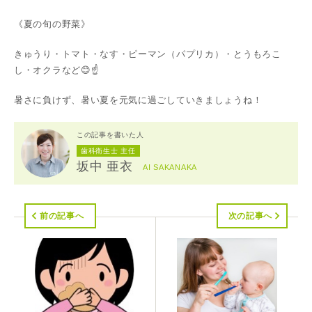
《夏の旬の野菜》
きゅうり・トマト・なす・ピーマン（パプリカ）・とうもろこ
し・オクラなど😊☝️
暑さに負けず、暑い夏を元気に過ごしていきましょうね！
この記事を書いた人
歯科衛生士 主任
坂中 亜衣
AI SAKANAKA
前の記事へ
次の記事へ