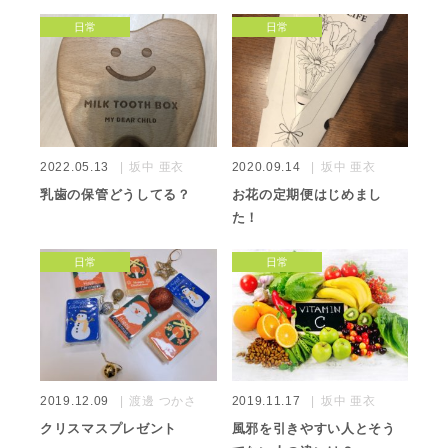
日常
日常
2022.05.13
坂中 亜衣
2020.09.14
坂中 亜衣
乳歯の保管どうしてる？
お花の定期便はじめまし
た！
日常
日常
2019.12.09
渡邊 つかさ
2019.11.17
坂中 亜衣
クリスマスプレゼント
風邪を引きやすい人とそう