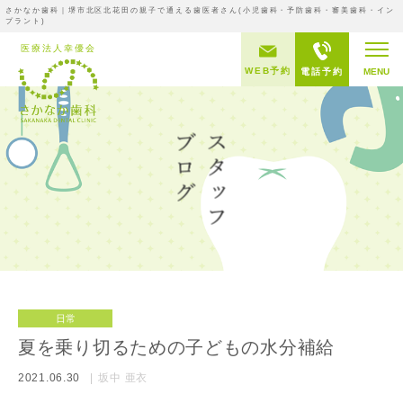
さかなか歯科｜堺市北区北花田の親子で通える歯医者さん(小児歯科・予防歯科・審美歯科・イン
プラント)
WEB予約
電話予約
MENU
日常
夏を乗り切るための子どもの水分補給
2021.06.30
坂中 亜衣