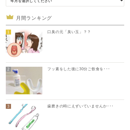
月間ランキング
口臭の元「臭い玉」？？
1
フッ素をした後に30分ご飲食を･･･
2
歯磨きの時にえずいていませんか･･･
3