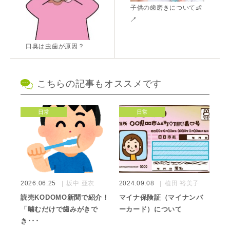
子供の歯磨きについて👶
🪥
口臭は虫歯が原因？
こちらの記事もオススメです
日常
日常
2026.06.25
坂中 亜衣
2024.09.08
植田 裕美子
読売KODOMO新聞で紹介！
マイナ保険証（マイナンバ
「噛むだけで歯みがきで
ーカード）について
き･･･