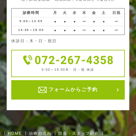
診療時間
月
火
水
木
金
土
日祝
9:00～13:00
●
●
●
ー
●
●
ー
14:30～18:00
●
●
●
ー
●
●
ー
休診日：木・日・祝日
9:00～18:00
木・日・祝 休診
フォームからご予約
HOME
治療の流れ
院長・スタッフ紹介