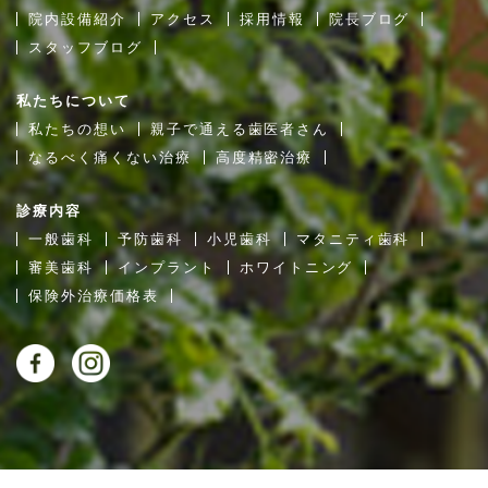
院内設備紹介
アクセス
採用情報
院長ブログ
スタッフブログ
私たちについて
私たちの想い
親子で通える歯医者さん
なるべく痛くない治療
高度精密治療
診療内容
一般歯科
予防歯科
小児歯科
マタニティ歯科
審美歯科
インプラント
ホワイトニング
保険外治療価格表