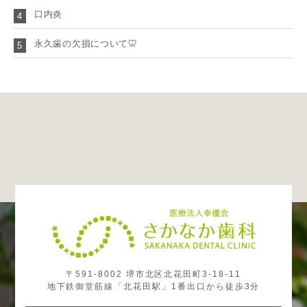
口内炎
4
永久歯の欠損について🦷
5
〒591-8002 堺市北区北花田町3-18-11
地下鉄御堂筋線「北花田駅」1番出口から徒歩3分