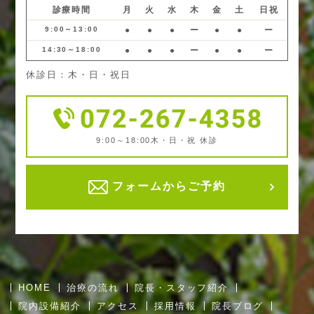
診療時間
月
火
水
木
金
土
日祝
9:00～13:00
●
●
●
ー
●
●
ー
14:30～18:00
●
●
●
ー
●
●
ー
休診日：木・日・祝日
9:00～18:00
木・日・祝 休診
フォームからご予約
HOME
治療の流れ
院長・スタッフ紹介
院内設備紹介
アクセス
採用情報
院長ブログ