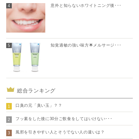
意外と知らないホワイトニング後･･･
4
知覚過敏の強い味方🌟メルサージ･･･
5
総合ランキング
口臭の元「臭い玉」？？
1
フッ素をした後に30分ご飲食をしてはいけない･･･
2
風邪を引きやすい人とそうでない人の違いは？
3