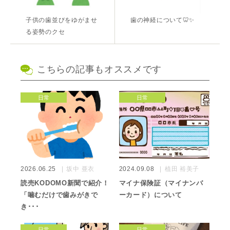
子供の歯並びをゆがませ
歯の神経について🦷✨
る姿勢のクセ
こちらの記事もオススメです
日常
日常
2026.06.25
坂中 亜衣
2024.09.08
植田 裕美子
読売KODOMO新聞で紹介！
マイナ保険証（マイナンバ
「噛むだけで歯みがきで
ーカード）について
き･･･
日常
日常