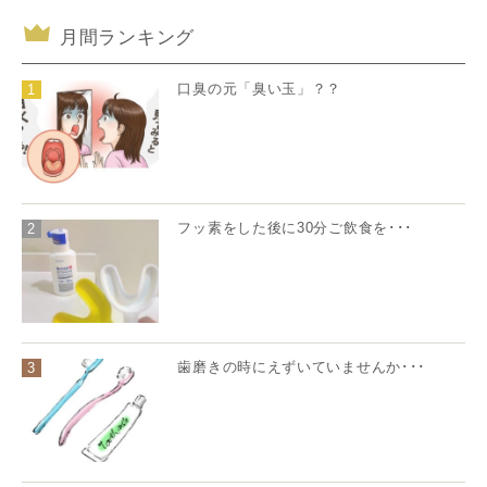
月間ランキング
口臭の元「臭い玉」？？
1
フッ素をした後に30分ご飲食を･･･
2
歯磨きの時にえずいていませんか･･･
3