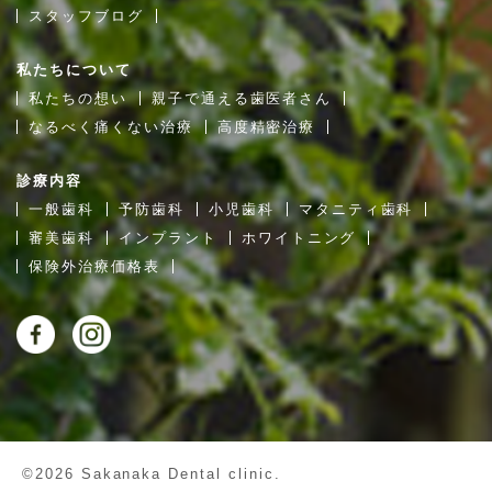
スタッフブログ
私たちについて
私たちの想い
親子で通える歯医者さん
なるべく痛くない治療
高度精密治療
診療内容
一般歯科
予防歯科
小児歯科
マタニティ歯科
審美歯科
インプラント
ホワイトニング
保険外治療価格表
©2026 Sakanaka Dental clinic.