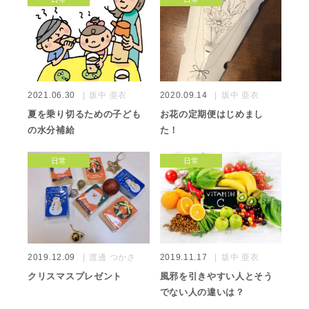
2021.06.30
坂中 亜衣
2020.09.14
坂中 亜衣
夏を乗り切るための子ども
お花の定期便はじめまし
の水分補給
た！
日常
日常
2019.12.09
渡邊 つかさ
2019.11.17
坂中 亜衣
クリスマスプレゼント
風邪を引きやすい人とそう
でない人の違いは？