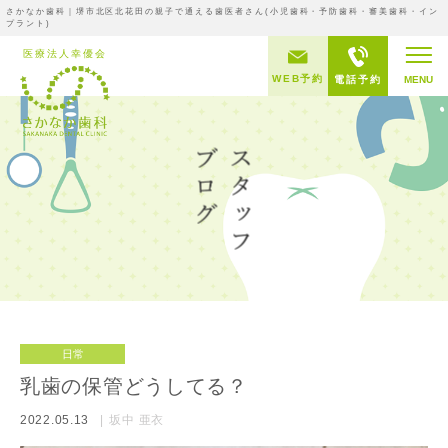
さかなか歯科｜堺市北区北花田の親子で通える歯医者さん(小児歯科・予防歯科・審美歯科・イン
プラント)
WEB予約
電話予約
MENU
日常
乳歯の保管どうしてる？
2022.05.13
坂中 亜衣