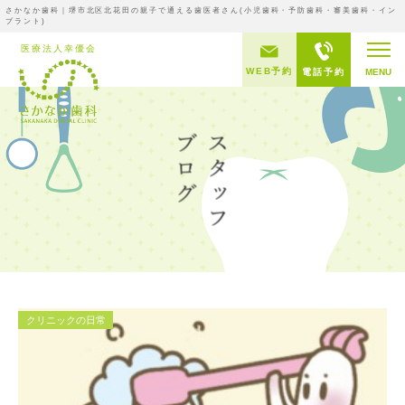
さかなか歯科｜堺市北区北花田の親子で通える歯医者さん(小児歯科・予防歯科・審美歯科・イン
プラント)
WEB予約
電話予約
MENU
クリニックの日常