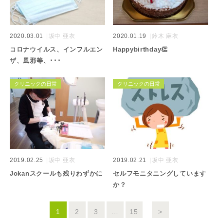
2020.03.01
坂中 亜衣
2020.01.19
鈴木 麻衣
コロナウイルス、インフルエン
Happybirthday👏
ザ、風邪等、･･･
クリニックの日常
クリニックの日常
2019.02.25
坂中 亜衣
2019.02.21
坂中 亜衣
Jokanスクールも残りわずかに
セルフモニタニングしています
か？
1
2
3
…
15
>