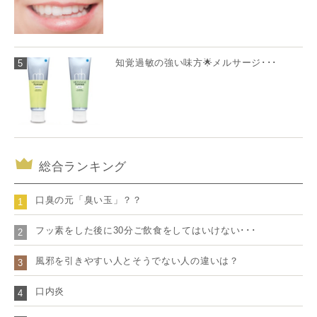
知覚過敏の強い味方🌟メルサージ･･･
5
総合ランキング
口臭の元「臭い玉」？？
1
フッ素をした後に30分ご飲食をしてはいけない･･･
2
風邪を引きやすい人とそうでない人の違いは？
3
口内炎
4