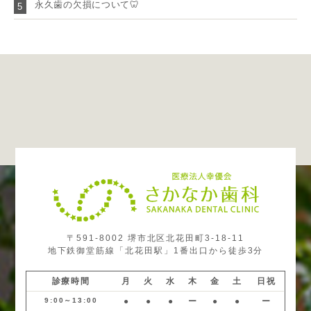
永久歯の欠損について🦷
5
〒591-8002 堺市北区北花田町3-18-11
地下鉄御堂筋線「北花田駅」1番出口から徒歩3分
診療時間
月
火
水
木
金
土
日祝
9:00～13:00
●
●
●
ー
●
●
ー