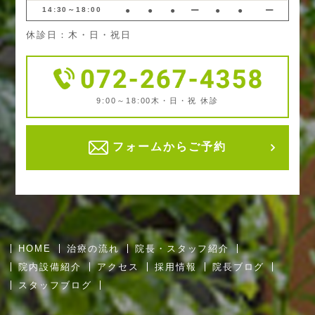
14:30～18:00
●
●
●
ー
●
●
ー
休診日：木・日・祝日
9:00～18:00
木・日・祝 休診
フォームからご予約
HOME
治療の流れ
院長・スタッフ紹介
院内設備紹介
アクセス
採用情報
院長ブログ
スタッフブログ