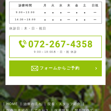
診療時間
月
火
水
木
金
土
日祝
9:00～13:00
●
●
●
ー
●
●
ー
14:30～18:00
●
●
●
ー
●
●
ー
休診日：木・日・祝日
9:00～18:00
木・日・祝 休診
フォームからご予約
HOME
治療の流れ
院長・スタッフ紹介
院内設備紹介
アクセス
採用情報
院長ブログ