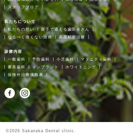
スタッフブログ
私たちについて
私たちの想い
親子で通える歯医者さん
なるべく痛くない治療
高度精密治療
診療内容
一般歯科
予防歯科
小児歯科
マタニティ歯科
審美歯科
インプラント
ホワイトニング
保険外治療価格表
©2026 Sakanaka Dental clinic.