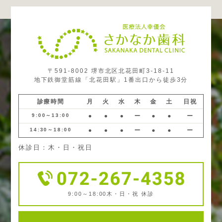
〒591-8002 堺市北区北花田町3-18-11
地下鉄御堂筋線「北花田駅」1番出口から徒歩3分
診療時間
月
火
水
木
金
土
日祝
9:00～13:00
●
●
●
ー
●
●
ー
14:30～18:00
●
●
●
ー
●
●
ー
休診日：木・日・祝日
9:00～18:00
木・日・祝 休診