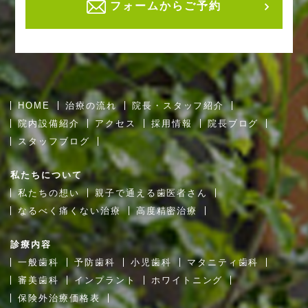
フォームからご予約
HOME
治療の流れ
院長・スタッフ紹介
院内設備紹介
アクセス
採用情報
院長ブログ
スタッフブログ
私たちについて
私たちの想い
親子で通える歯医者さん
なるべく痛くない治療
高度精密治療
診療内容
一般歯科
予防歯科
小児歯科
マタニティ歯科
審美歯科
インプラント
ホワイトニング
保険外治療価格表