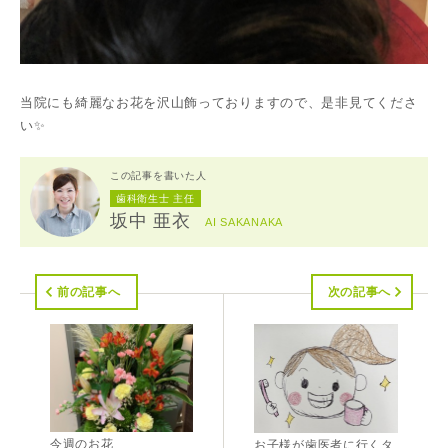
当院にも綺麗なお花を沢山飾っておりますので、是非見てくださ
い✨
この記事を書いた人
歯科衛生士 主任
坂中 亜衣
AI SAKANAKA
前の記事へ
次の記事へ
今週のお花
お子様が歯医者に行くタ