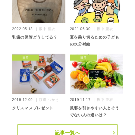
2022.05.13
坂中 亜衣
2021.06.30
坂中 亜衣
乳歯の保管どうしてる？
夏を乗り切るための子ども
の水分補給
日常
日常
2019.12.09
渡邊 つかさ
2019.11.17
坂中 亜衣
クリスマスプレゼント
風邪を引きやすい人とそう
でない人の違いは？
記事一覧へ