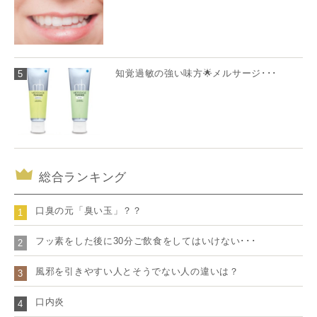
知覚過敏の強い味方🌟メルサージ･･･
5
総合ランキング
口臭の元「臭い玉」？？
1
フッ素をした後に30分ご飲食をしてはいけない･･･
2
風邪を引きやすい人とそうでない人の違いは？
3
口内炎
4