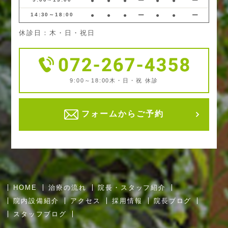
●
●
●
ー
●
●
ー
14:30～18:00
●
●
●
ー
●
●
ー
休診日：木・日・祝日
9:00～18:00
木・日・祝 休診
フォームからご予約
HOME
治療の流れ
院長・スタッフ紹介
院内設備紹介
アクセス
採用情報
院長ブログ
スタッフブログ