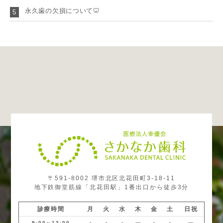
永久歯の欠損について🦷
5
〒591-8002 堺市北区北花田町3-18-11
地下鉄御堂筋線「北花田駅」1番出口から徒歩3分
診療時間
月
火
水
木
金
土
日祝
9:00～13:00