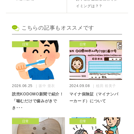
イミングは？？
こちらの記事もオススメです
日常
日常
2026.06.25
坂中 亜衣
2024.09.08
植田 裕美子
読売KODOMO新聞で紹介！
マイナ保険証（マイナンバ
「噛むだけで歯みがきで
ーカード）について
き･･･
日常
日常