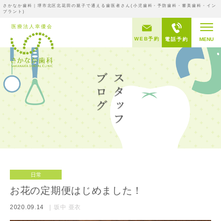
さかなか歯科｜堺市北区北花田の親子で通える歯医者さん(小児歯科・予防歯科・審美歯科・イン
プラント)
WEB予約
電話予約
MENU
日常
お花の定期便はじめました！
2020.09.14
坂中 亜衣