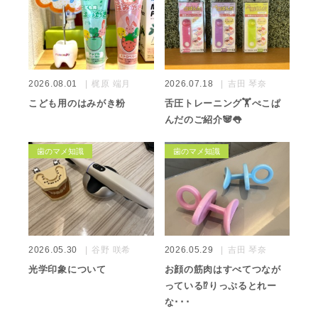
2026.08.01
梶原 端月
2026.07.18
吉田 琴奈
こども用のはみがき粉
舌圧トレーニング🏋️ぺこぱ
んだのご紹介🐼👅
歯のマメ知識
歯のマメ知識
2026.05.30
谷野 咲希
2026.05.29
吉田 琴奈
光学印象について
お顔の筋肉はすべてつなが
っている⁉️りっぷるとれー
な･･･