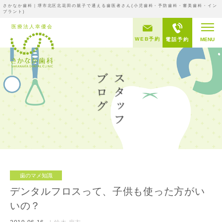
さかなか歯科｜堺市北区北花田の親子で通える歯医者さん(小児歯科・予防歯科・審美歯科・イン
プラント)
WEB予約
電話予約
MENU
歯のマメ知識
デンタルフロスって、子供も使った方がい
いの？