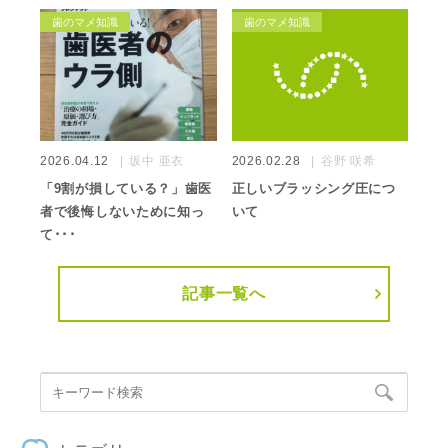
歯のマメ知識
歯のマメ知識
2026.04.12
坂中 亜衣
2026.02.28
谷野 咲希
「9割が損している？」歯医
正しいブラッシング圧につ
者で後悔しないために知っ
いて
て･･･
記事一覧へ