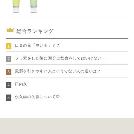
総合ランキング
口臭の元「臭い玉」？？
1
フッ素をした後に30分ご飲食をしてはいけない･･･
2
風邪を引きやすい人とそうでない人の違いは？
3
口内炎
4
永久歯の欠損について🦷
5