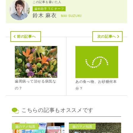
この記事を書いた人
歯科助手 T.C チーフ
鈴木 麻衣
MAI SUZUKI
前の記事へ
次の記事へ
歯周病って治せる病気な
あの食べ物、お砂糖何本
の？
分？
こちらの記事もオススメです
歯のマメ知識
歯のマメ知識