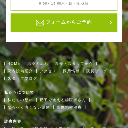
9:00～18:00
木・日・祝 休診
フォームからご予約
HOME
治療の流れ
院長・スタッフ紹介
院内設備紹介
アクセス
採用情報
院長ブログ
スタッフブログ
私たちについて
私たちの想い
親子で通える歯医者さん
なるべく痛くない治療
高度精密治療
診療内容