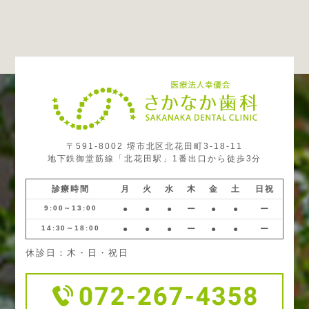
〒591-8002 堺市北区北花田町3-18-11
地下鉄御堂筋線「北花田駅」1番出口から徒歩3分
診療時間
月
火
水
木
金
土
日祝
9:00～13:00
●
●
●
ー
●
●
ー
14:30～18:00
●
●
●
ー
●
●
ー
休診日：木・日・祝日