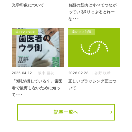
光学印象について
お顔の筋肉はすべてつなが
っている⁉️りっぷるとれー
な･･･
歯のマメ知識
歯のマメ知識
2026.04.12
坂中 亜衣
2026.02.28
谷野 咲希
「9割が損している？」歯医
正しいブラッシング圧につ
者で後悔しないために知っ
いて
て･･･
記事一覧へ