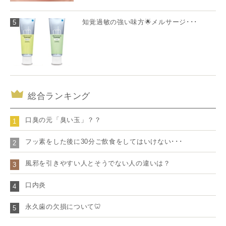
知覚過敏の強い味方🌟メルサージ･･･
5
総合ランキング
口臭の元「臭い玉」？？
1
フッ素をした後に30分ご飲食をしてはいけない･･･
2
風邪を引きやすい人とそうでない人の違いは？
3
口内炎
4
永久歯の欠損について🦷
5