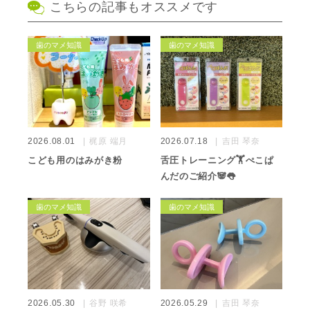
こちらの記事もオススメです
歯のマメ知識
歯のマメ知識
2026.08.01
梶原 端月
2026.07.18
吉田 琴奈
こども用のはみがき粉
舌圧トレーニング🏋️ぺこぱ
んだのご紹介🐼👅
歯のマメ知識
歯のマメ知識
2026.05.30
谷野 咲希
2026.05.29
吉田 琴奈