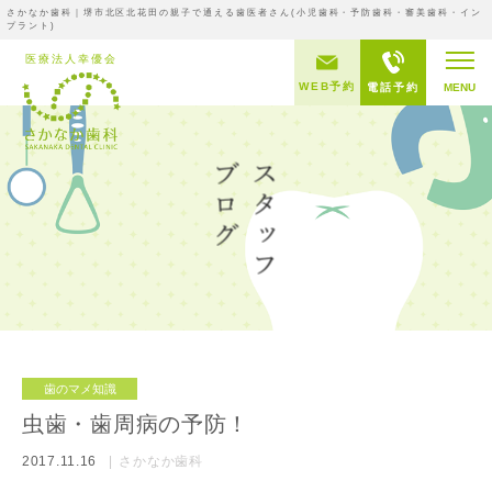
さかなか歯科｜堺市北区北花田の親子で通える歯医者さん(小児歯科・予防歯科・審美歯科・イン
プラント)
WEB予約
電話予約
MENU
歯のマメ知識
虫歯・歯周病の予防！
2017.11.16
さかなか歯科