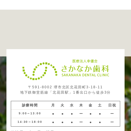
〒591-8002 堺市北区北花田町3-18-11
地下鉄御堂筋線「北花田駅」1番出口から徒歩3分
診療時間
月
火
水
木
金
土
日祝
9:00～13:00
●
●
●
ー
●
●
ー
14:30～18:00
●
●
●
ー
●
●
ー