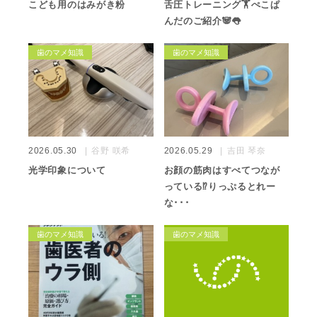
こども用のはみがき粉
舌圧トレーニング🏋️ぺこぱ
んだのご紹介🐼👅
歯のマメ知識
歯のマメ知識
2026.05.30
谷野 咲希
2026.05.29
吉田 琴奈
光学印象について
お顔の筋肉はすべてつなが
っている⁉️りっぷるとれー
な･･･
歯のマメ知識
歯のマメ知識