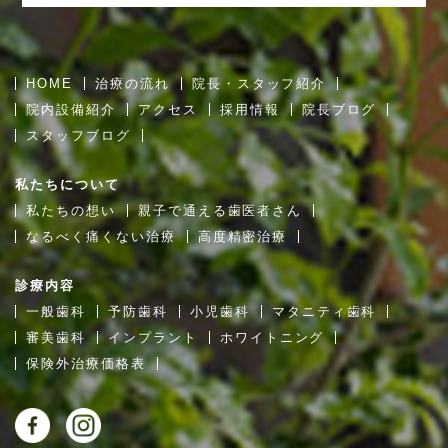
HOME
治療の流れ
院長・スタッフ紹介
院内設備紹介
アクセス
採用情報
院長ブログ
スタッフブログ
私たちについて
私たちの想い
親子で通える歯医者さん
なるべく痛くない治療
高度精密治療
診療内容
一般歯科
予防歯科
小児歯科
マタニティ歯科
審美歯科
インプラント
ホワイトニング
保険外治療価格表