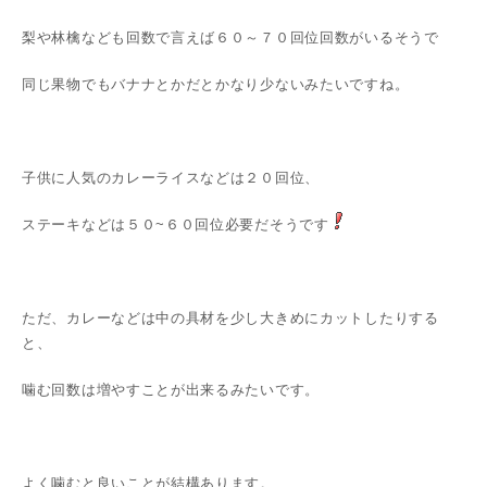
梨や林檎なども回数で言えば６０～７０回位回数がいるそうで
同じ果物でもバナナとかだとかなり少ないみたいですね。
子供に人気のカレーライスなどは２０回位、
ステーキなどは５０~６０回位必要だそうです
ただ、カレーなどは中の具材を少し大きめにカットしたりする
と、
噛む回数は増やすことが出来るみたいです。
よく噛むと良いことが結構あります。