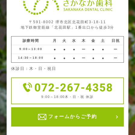
〒591-8002 堺市北区北花田町3-18-11
地下鉄御堂筋線「北花田駅」1番出口から徒歩3分
診療時間
月
火
水
木
金
土
日祝
9:00～13:00
●
●
●
ー
●
●
ー
14:30～18:00
●
●
●
ー
●
●
ー
休診日：木・日・祝日
9:00～18:00
木・日・祝 休診
フォームからご予約