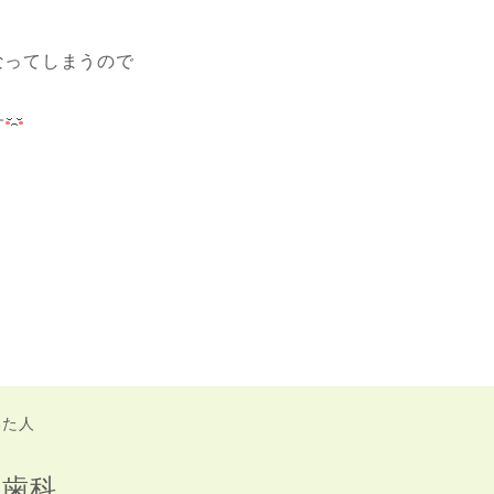
なってしまうので
す
いた人
か歯科