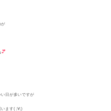
のが
ね
いい日が多いですが
す( ;∀;)