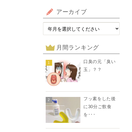
アーカイブ
月間ランキング
口臭の元「臭い
1
玉」？？
フッ素をした後
2
に30分ご飲食
を･･･