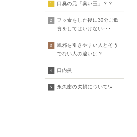
口臭の元「臭い玉」？？
1
フッ素をした後に30分ご飲
2
食をしてはいけない･･･
風邪を引きやすい人とそう
3
でない人の違いは？
口内炎
4
永久歯の欠損について🦷
5