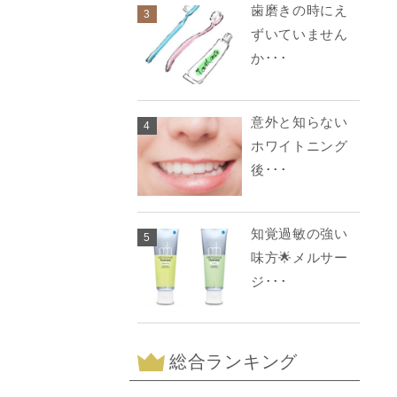
歯磨きの時にえ
3
ずいていません
か･･･
意外と知らない
4
ホワイトニング
後･･･
知覚過敏の強い
5
味方🌟メルサー
ジ･･･
総合ランキング