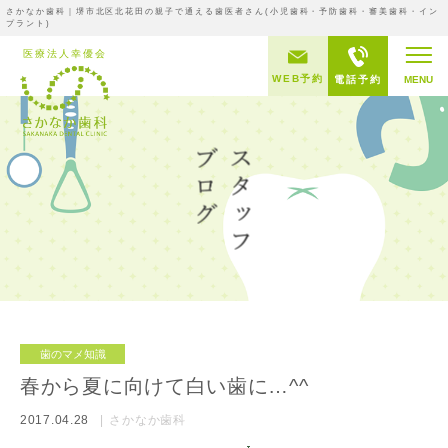
さかなか歯科｜堺市北区北花田の親子で通える歯医者さん(小児歯科・予防歯科・審美歯科・イン
プラント)
WEB予約
電話予約
MENU
歯のマメ知識
春から夏に向けて白い歯に…^^
2017.04.28
さかなか歯科