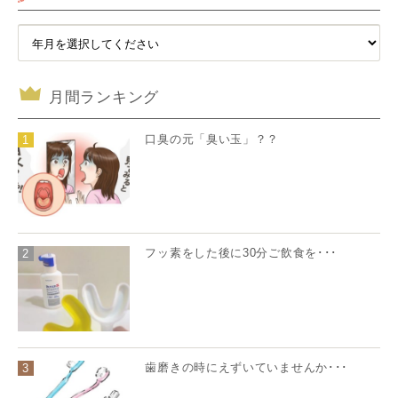
月間ランキング
口臭の元「臭い玉」？？
1
フッ素をした後に30分ご飲食を･･･
2
歯磨きの時にえずいていませんか･･･
3