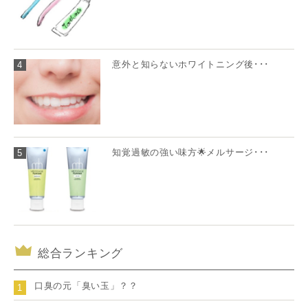
意外と知らないホワイトニング後･･･
4
知覚過敏の強い味方🌟メルサージ･･･
5
総合ランキング
口臭の元「臭い玉」？？
1