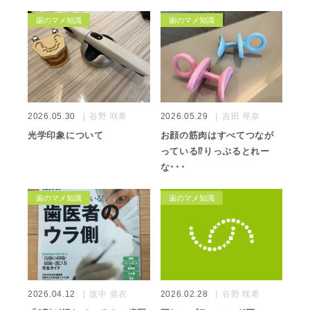
歯のマメ知識
歯のマメ知識
2026.05.30
谷野 咲希
2026.05.29
吉田 琴奈
光学印象について
お顔の筋肉はすべてつなが
っている⁉️りっぷるとれー
な･･･
歯のマメ知識
歯のマメ知識
2026.04.12
坂中 亜衣
2026.02.28
谷野 咲希