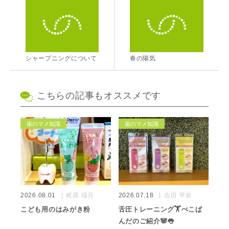
シャープニングについて
春の陽気
こちらの記事もオススメです
歯のマメ知識
歯のマメ知識
2026.08.01
梶原 端月
2026.07.18
吉田 琴奈
こども用のはみがき粉
舌圧トレーニング🏋️ぺこぱ
んだのご紹介🐼👅