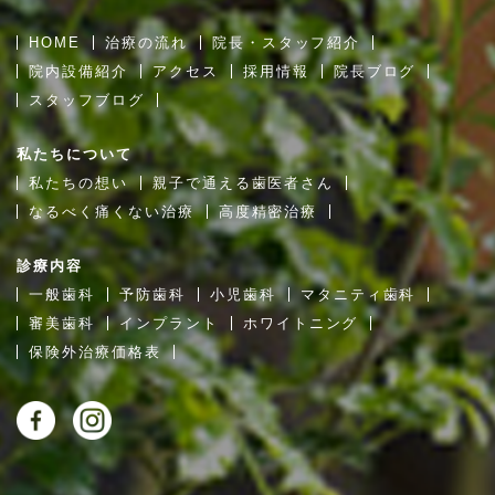
HOME
治療の流れ
院長・スタッフ紹介
院内設備紹介
アクセス
採用情報
院長ブログ
スタッフブログ
私たちについて
私たちの想い
親子で通える歯医者さん
なるべく痛くない治療
高度精密治療
診療内容
一般歯科
予防歯科
小児歯科
マタニティ歯科
審美歯科
インプラント
ホワイトニング
保険外治療価格表