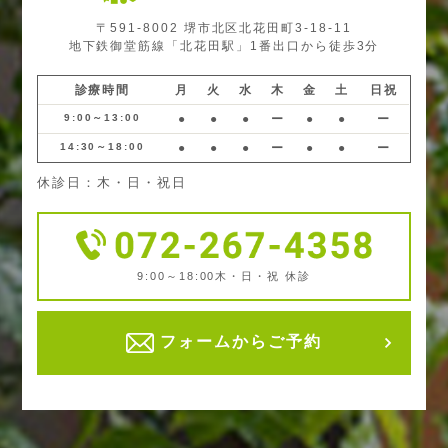
〒591-8002 堺市北区北花田町3-18-11
地下鉄御堂筋線「北花田駅」1番出口から徒歩3分
診療時間
月
火
水
木
金
土
日祝
9:00～13:00
●
●
●
ー
●
●
ー
14:30～18:00
●
●
●
ー
●
●
ー
休診日：木・日・祝日
9:00～18:00
木・日・祝 休診
フォームからご予約