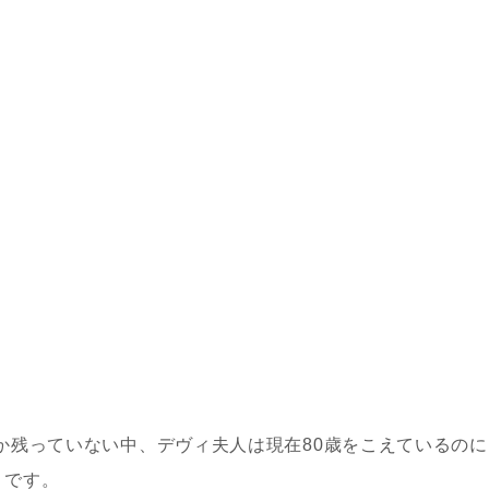
か残っていない中、デヴィ夫人は現在
80
歳を
こえているのに
うです。