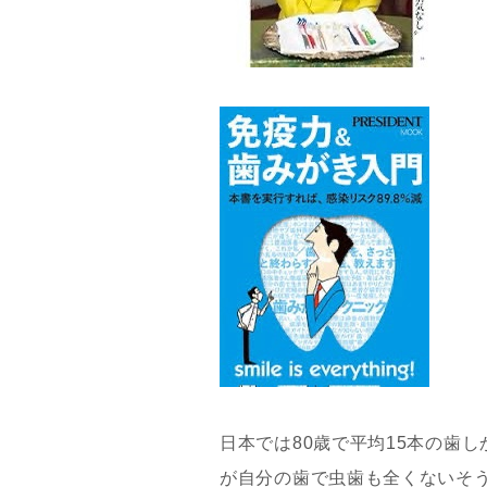
日本では
80
歳で
平均
15
本の歯し
が自分の歯で虫歯も全くないそ