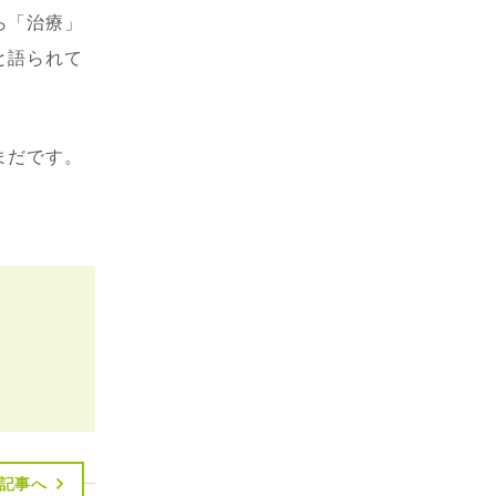
ら「治療」
と語られて
まだです。
記事へ