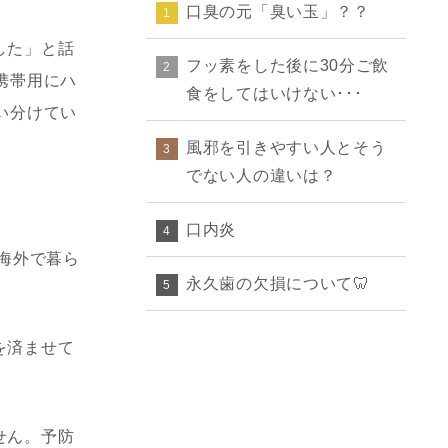
口臭の元「臭い玉」？？
1
した」と話
フッ素をした後に30分ご飲
2
携帯用にハ
食をしてはいけない･･･
い分けてい
風邪を引きやすい人とそう
3
でない人の違いは？
口内炎
4
海外で暮ら
永久歯の欠損について🦷
5
を済ませて
せん。予防