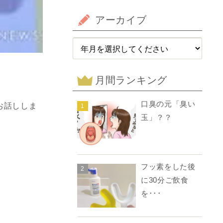
アーカイブ
月間ランキング
口臭の元「臭い
お話し
しま
1
玉」？？
フッ素をした後
2
に30分ご飲食
を･･･