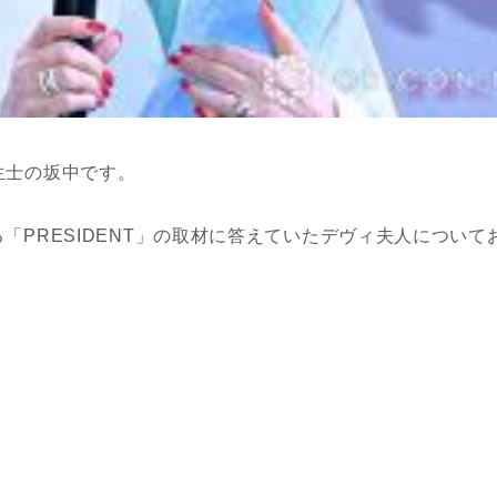
生士の坂中
です。
る「
PRESIDENT
」
の
取材に答えていたデヴィ夫人について