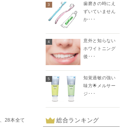
歯磨きの時にえ
3
ずいていません
か･･･
意外と知らない
4
ホワイトニング
後･･･
知覚過敏の強い
5
味方🌟メルサー
ジ･･･
総合ランキング
、
28
本全て