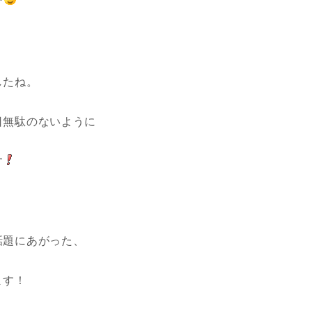
す
したね。
日無駄のないように
す
話題にあがった、
ます！