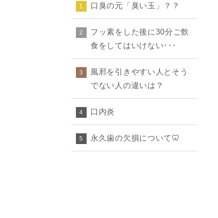
口臭の元「臭い玉」？？
1
フッ素をした後に30分ご飲
2
食をしてはいけない･･･
風邪を引きやすい人とそう
3
でない人の違いは？
口内炎
4
永久歯の欠損について🦷
5