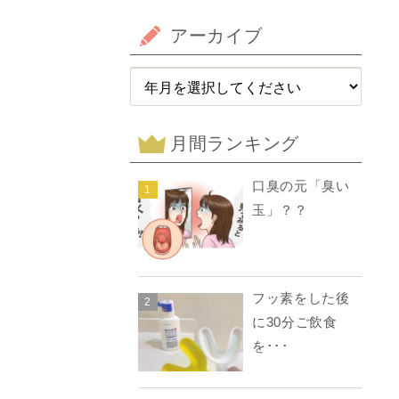
アーカイブ
月間ランキング
口臭の元「臭い
1
玉」？？
フッ素をした後
2
に30分ご飲食
を･･･