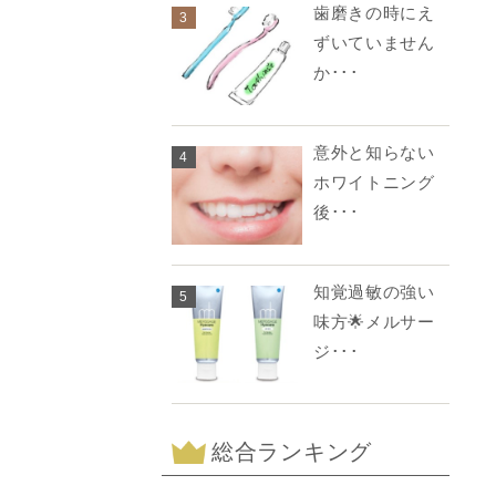
歯磨きの時にえ
3
ずいていません
か･･･
意外と知らない
4
ホワイトニング
後･･･
知覚過敏の強い
5
味方🌟メルサー
ジ･･･
総合ランキング