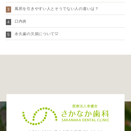
風邪を引きやすい人とそうでない人の違いは？
3
口内炎
4
永久歯の欠損について🦷
5