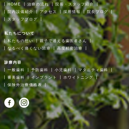
HOME
治療の流れ
院長・スタッフ紹介
院内設備紹介
アクセス
採用情報
院長ブログ
スタッフブログ
私たちについて
私たちの想い
親子で通える歯医者さん
なるべく痛くない治療
高度精密治療
診療内容
一般歯科
予防歯科
小児歯科
マタニティ歯科
審美歯科
インプラント
ホワイトニング
保険外治療価格表