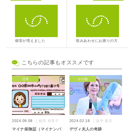
個室が増えました
咬みあわせにお困りの方
こちらの記事もオススメです
日常
その他
2024.09.08
植田 裕美子
2024.02.18
坂中 亜衣
マイナ保険証（マイナンバ
デヴィ夫人の奇跡