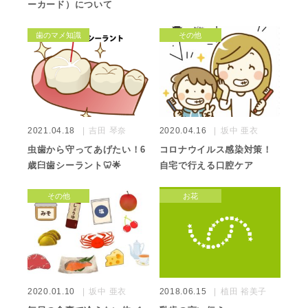
ーカード）について
歯のマメ知識
その他
2021.04.18
吉田 琴奈
2020.04.16
坂中 亜衣
虫歯から守ってあげたい！6
コロナウイルス感染対策！
歳臼歯シーラント🦷🌟
自宅で行える口腔ケア
その他
お花
2020.01.10
坂中 亜衣
2018.06.15
植田 裕美子