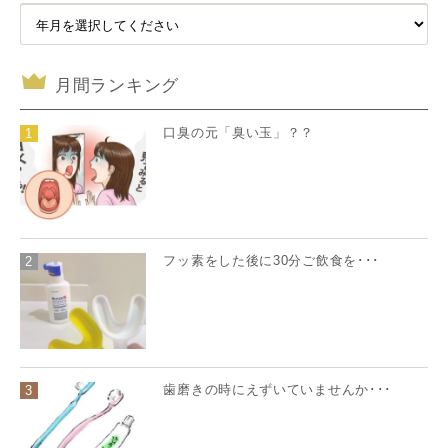
月間ランキング
口臭の元「臭い玉」？？
1
フッ素をした後に30分ご飲食を･･･
2
歯磨きの時にえずいていませんか･･･
3