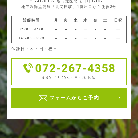
〒591-8002 堺市北区北花田町3-18-11
地下鉄御堂筋線「北花田駅」1番出口から徒歩3分
診療時間
月
火
水
木
金
土
日祝
9:00～13:00
●
●
●
ー
●
●
ー
14:30～18:00
●
●
●
ー
●
●
ー
休診日：木・日・祝日
9:00～18:00
木・日・祝 休診
フォームからご予約