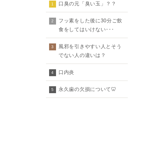
口臭の元「臭い玉」？？
1
フッ素をした後に30分ご飲
2
食をしてはいけない･･･
風邪を引きやすい人とそう
3
でない人の違いは？
口内炎
4
永久歯の欠損について🦷
5