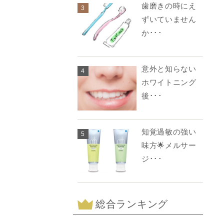
歯磨きの時にえ
3
ずいていません
か･･･
意外と知らない
4
ホワイトニング
後･･･
知覚過敏の強い
5
味方🌟メルサー
ジ･･･
総合ランキング