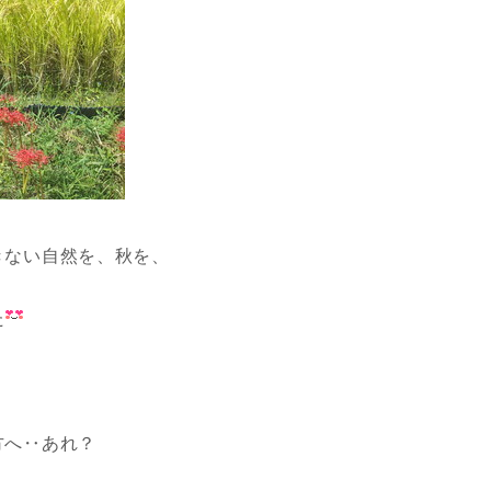
きない自然を、秋を、
た
方へ‥あれ？