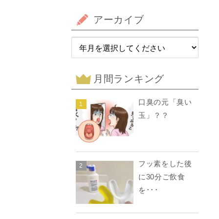
アーカイブ
月間ランキング
口臭の元「臭い
1
玉」？？
フッ素をした後
2
に30分ご飲食
を･･･