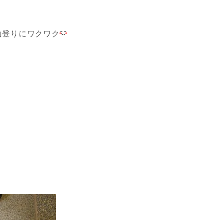
山登りにワクワク
！