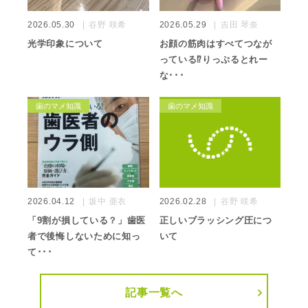
2026.05.30
谷野 咲希
2026.05.29
吉田 琴奈
光学印象について
お顔の筋肉はすべてつなが
っている⁉️りっぷるとれー
な･･･
歯のマメ知識
歯のマメ知識
2026.04.12
坂中 亜衣
2026.02.28
谷野 咲希
「9割が損している？」歯医
正しいブラッシング圧につ
者で後悔しないために知っ
いて
て･･･
記事一覧へ