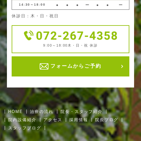
14:30～18:00
●
●
●
ー
●
●
ー
休診日：木・日・祝日
9:00～18:00
木・日・祝 休診
フォームからご予約
HOME
治療の流れ
院長・スタッフ紹介
院内設備紹介
アクセス
採用情報
院長ブログ
スタッフブログ