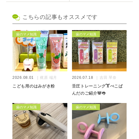
こちらの記事もオススメです
歯のマメ知識
歯のマメ知識
2026.08.01
梶原 端月
2026.07.18
吉田 琴奈
こども用のはみがき粉
舌圧トレーニング🏋️ぺこぱ
んだのご紹介🐼👅
歯のマメ知識
歯のマメ知識