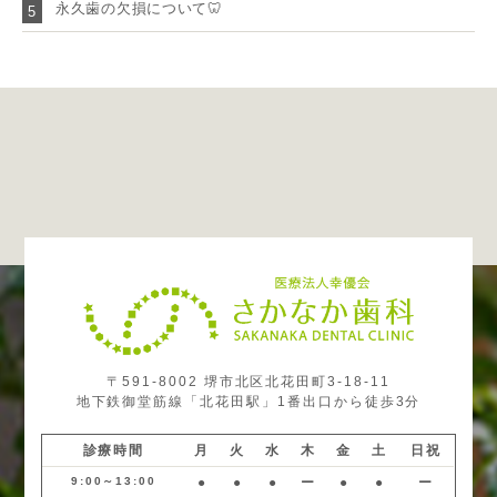
永久歯の欠損について🦷
5
〒591-8002 堺市北区北花田町3-18-11
地下鉄御堂筋線「北花田駅」1番出口から徒歩3分
診療時間
月
火
水
木
金
土
日祝
9:00～13:00
●
●
●
ー
●
●
ー