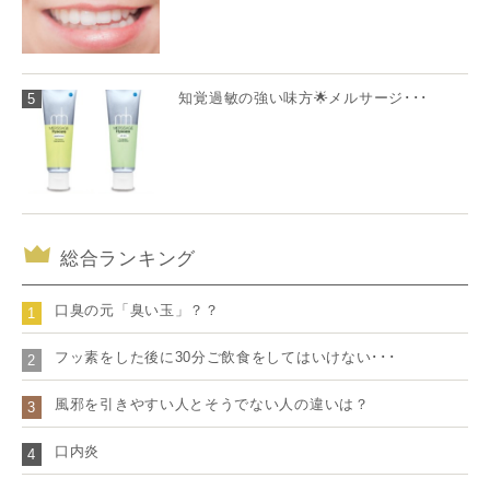
知覚過敏の強い味方🌟メルサージ･･･
5
総合ランキング
口臭の元「臭い玉」？？
1
フッ素をした後に30分ご飲食をしてはいけない･･･
2
風邪を引きやすい人とそうでない人の違いは？
3
口内炎
4