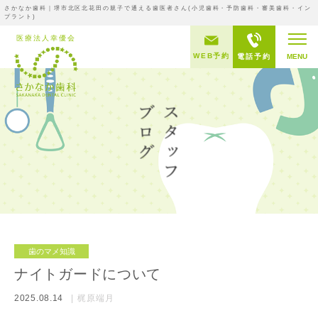
さかなか歯科｜堺市北区北花田の親子で通える歯医者さん(小児歯科・予防歯科・審美歯科・イン
プラント)
WEB予約
電話予約
MENU
歯のマメ知識
ナイトガードについて
2025.08.14
梶原端月