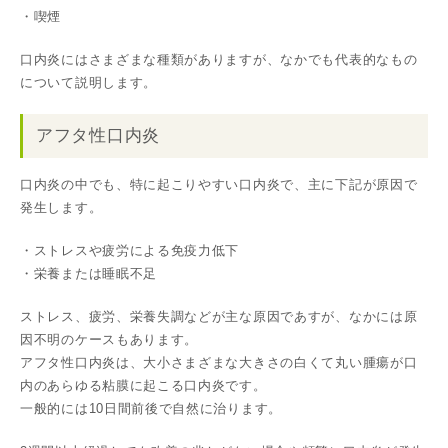
・喫煙
口内炎にはさまざまな種類がありますが、なかでも代表的なもの
について説明します。
アフタ性口内炎
口内炎の中でも、特に起こりやすい口内炎で、主に下記が原因で
発生します。
・ストレスや疲労による免疫力低下
・栄養または睡眠不足
ストレス、疲労、栄養失調などが主な原因であすが、なかには原
因不明のケースもあります。
アフタ性口内炎は、大小さまざまな大きさの白くて丸い腫瘍が口
内のあらゆる粘膜に起こる口内炎です。
一般的には10日間前後で自然に治ります。