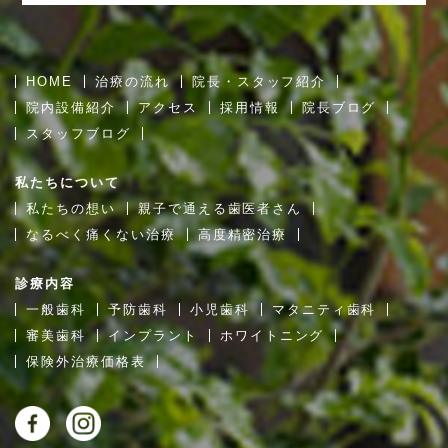
HOME
治療の流れ
院長・スタッフ紹介
院内設備紹介
アクセス
採用情報
院長ブログ
スタッフブログ
私たちについて
私たちの想い
親子で通える歯医者さん
なるべく痛くない治療
高度精密治療
診療内容
一般歯科
予防歯科
小児歯科
マタニティ歯科
審美歯科
インプラント
ホワイトニング
保険外治療価格表