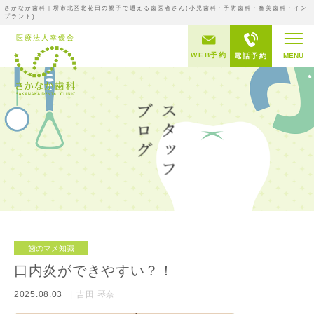
さかなか歯科｜堺市北区北花田の親子で通える歯医者さん(小児歯科・予防歯科・審美歯科・イン
プラント)
WEB予約
電話予約
MENU
歯のマメ知識
口内炎ができやすい？！
2025.08.03
吉田 琴奈