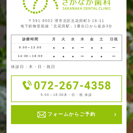
〒591-8002 堺市北区北花田町3-18-11
地下鉄御堂筋線「北花田駅」1番出口から徒歩3分
診療時間
月
火
水
木
金
土
日祝
9:00～13:00
●
●
●
ー
●
●
ー
14:30～18:00
●
●
●
ー
●
●
ー
休診日：木・日・祝日
9:00～18:00
木・日・祝 休診
フォームからご予約