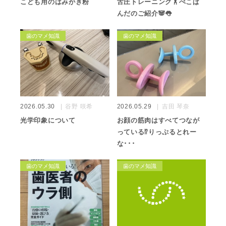
こども用のはみがき粉
舌圧トレーニング🏋️ぺこぱ
んだのご紹介🐼👅
歯のマメ知識
歯のマメ知識
2026.05.30
谷野 咲希
2026.05.29
吉田 琴奈
光学印象について
お顔の筋肉はすべてつなが
っている⁉️りっぷるとれー
な･･･
歯のマメ知識
歯のマメ知識