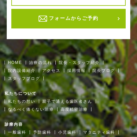
フォームからご予約
HOME
治療の流れ
院長・スタッフ紹介
院内設備紹介
アクセス
採用情報
院長ブログ
スタッフブログ
私たちについて
私たちの想い
親子で通える歯医者さん
なるべく痛くない治療
高度精密治療
診療内容
一般歯科
予防歯科
小児歯科
マタニティ歯科