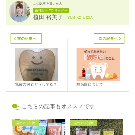
この記事を書いた人
歯科助手 TC リーダー
植田 裕美子
YUMIKO UEDA
前の記事へ
次の記事へ
乳歯の保管どうしてる？
酸蝕症について
こちらの記事もオススメです
歯のマメ知識
歯のマメ知識