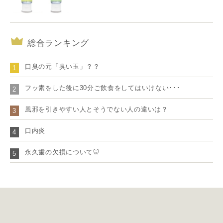
総合ランキング
口臭の元「臭い玉」？？
1
フッ素をした後に30分ご飲食をしてはいけない･･･
2
風邪を引きやすい人とそうでない人の違いは？
3
口内炎
4
永久歯の欠損について🦷
5