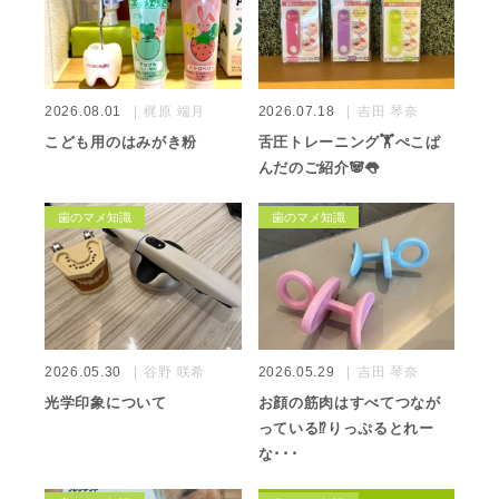
2026.08.01
梶原 端月
2026.07.18
吉田 琴奈
こども用のはみがき粉
舌圧トレーニング🏋️ぺこぱ
んだのご紹介🐼👅
歯のマメ知識
歯のマメ知識
2026.05.30
谷野 咲希
2026.05.29
吉田 琴奈
光学印象について
お顔の筋肉はすべてつなが
っている⁉️りっぷるとれー
な･･･