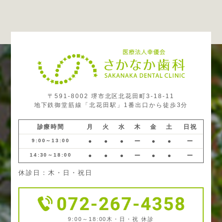
〒591-8002 堺市北区北花田町3-18-11
地下鉄御堂筋線「北花田駅」1番出口から徒歩3分
診療時間
月
火
水
木
金
土
日祝
9:00～13:00
●
●
●
ー
●
●
ー
14:30～18:00
●
●
●
ー
●
●
ー
休診日：木・日・祝日
9:00～18:00
木・日・祝 休診