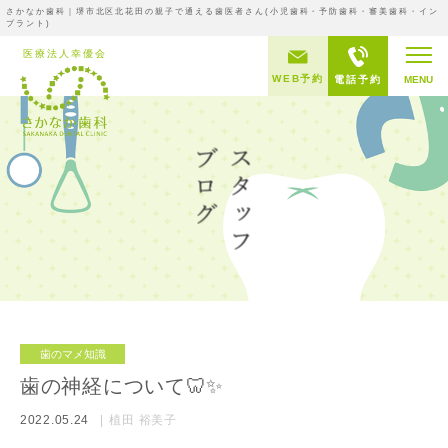
さかなか歯科｜堺市北区北花田の親子で通える歯医者さん(小児歯科・予防歯科・審美歯科・イン
プラント)
WEB予約
電話予約
MENU
歯のマメ知識
歯の神経について🦷✨
2022.05.24
植田 裕美子