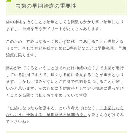
虫歯の早期治療の重要性
歯の神経を抜くことは治療としても回数もかかり辛い治療になり
ますし、神経を失うデメリットがたくさんあります。
このため、神経はなるべく抜かずに残してあげることが理想とな
ります。そして神経を残すために1番有効なことは
早期発見、早期
治療
に限ります。
痛みが出てくるということはそれだけ神経の近くまで虫歯が進行
している証拠ですので、痛くなる前に発見することが重要となり
ます。しかし、痛みがないとご自身で虫歯を見つけることが難し
いかと思います。そのために予防歯科として定期検診に通って頂
くことを当院では強くおすすめしています🥺
「虫歯になったら治療する」という考えではなく、
「虫歯になら
ないように予防する、早期発見と早期治療」
を皆さん心がけてみ
て下さいね✨