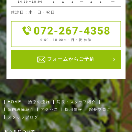
14:30～18:00
●
●
●
ー
●
●
ー
休診日：木・日・祝日
9:00～18:00
木・日・祝 休診
フォームからご予約
HOME
治療の流れ
院長・スタッフ紹介
院内設備紹介
アクセス
採用情報
院長ブログ
スタッフブログ
私たちについて