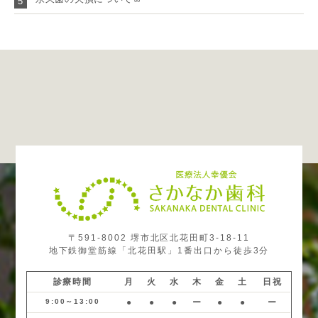
5
〒591-8002 堺市北区北花田町3-18-11
地下鉄御堂筋線「北花田駅」1番出口から徒歩3分
診療時間
月
火
水
木
金
土
日祝
9:00～13:00
●
●
●
ー
●
●
ー