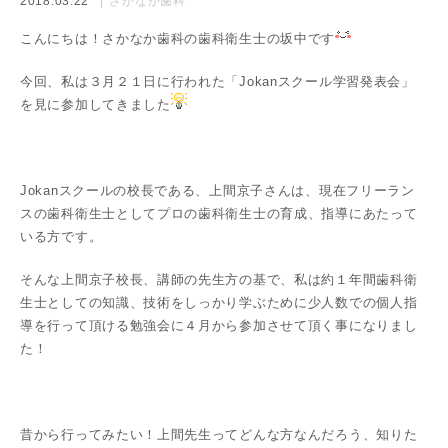
2018.03.22
さかなか歯科
こんにちは！さかなか歯科の歯科衛生士の坂中です
今回、私は３月２１日に行われた「Jokanスクール学習発表会」
を見に参加してきました
Jokanスクールの校長である、上間京子さんは、現在フリーラン
スの歯科衛生士としてプロの歯科衛生士の育成、指導にあたって
いる方です。
そんな上間京子校長、講師の先生方の基で、私は約１年間歯科衛
生士としての知識、技術をしっかり学ぶために少人数での個人指
導を行って頂ける勉強会に４月から参加させて頂く事になりまし
た！
昔から行ってみたい！上間先生ってどんな方なんだろう、知りた