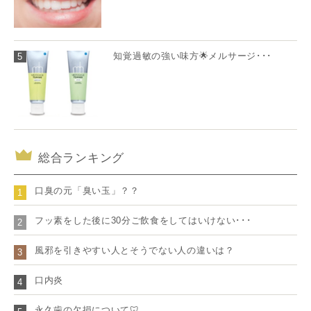
知覚過敏の強い味方🌟メルサージ･･･
5
総合ランキング
口臭の元「臭い玉」？？
1
フッ素をした後に30分ご飲食をしてはいけない･･･
2
風邪を引きやすい人とそうでない人の違いは？
3
口内炎
4
永久歯の欠損について🦷