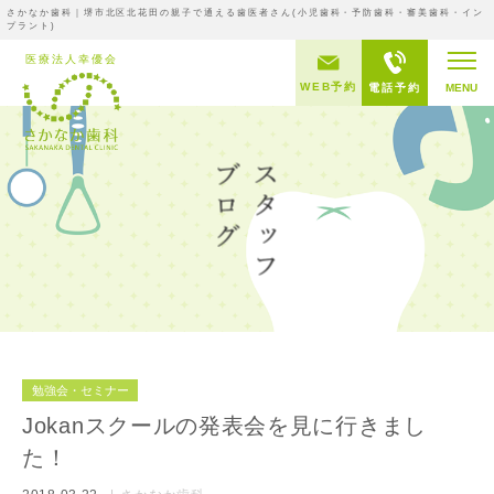
さかなか歯科｜堺市北区北花田の親子で通える歯医者さん(小児歯科・予防歯科・審美歯科・イン
プラント)
WEB予約
電話予約
MENU
勉強会・セミナー
Jokanスクールの発表会を見に行きまし
た！