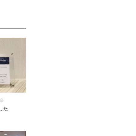
梨奈
した