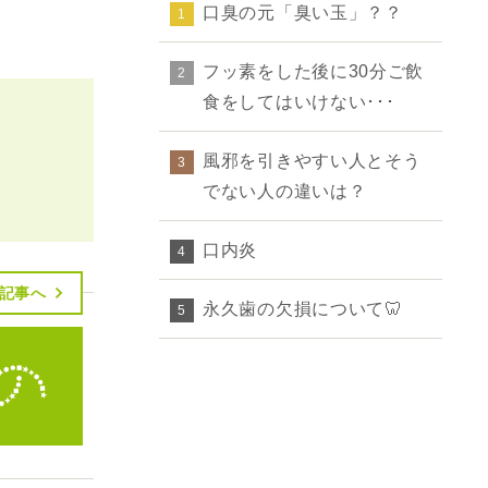
口臭の元「臭い玉」？？
1
フッ素をした後に30分ご飲
2
食をしてはいけない･･･
風邪を引きやすい人とそう
3
でない人の違いは？
口内炎
4
記事へ
永久歯の欠損について🦷
5