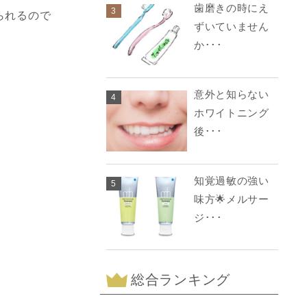
歯磨きの時にえ
3
られるので
ずいていません
か･･･
意外と知らない
4
ホワイトニング
後･･･
知覚過敏の強い
5
味方🌟メルサー
ジ･･･
総合ランキング