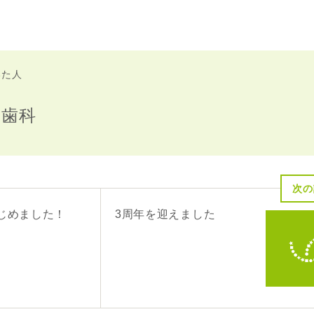
いた人
か歯科
次の
じめました！
3周年を迎えました