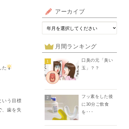
アーカイブ
月間ランキング
口臭の元「臭い
1
した
玉」？？
フッ素をした後
2
という目標
に30分ご飲食
で、歯を失
を･･･