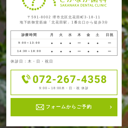
〒591-8002 堺市北区北花田町3-18-11
地下鉄御堂筋線「北花田駅」1番出口から徒歩3分
診療時間
月
火
水
木
金
土
日祝
9:00～13:00
●
●
●
ー
●
●
ー
14:30～18:00
●
●
●
ー
●
●
ー
休診日：木・日・祝日
9:00～18:00
木・日・祝 休診
フォームからご予約