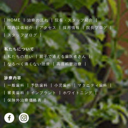
HOME
治療の流れ
院長・スタッフ紹介
院内設備紹介
アクセス
採用情報
院長ブログ
スタッフブログ
私たちについて
私たちの想い
親子で通える歯医者さん
なるべく痛くない治療
高度精密治療
診療内容
一般歯科
予防歯科
小児歯科
マタニティ歯科
審美歯科
インプラント
ホワイトニング
保険外治療価格表