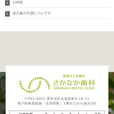
口内炎
4
永久歯の欠損について🦷
5
〒591-8002 堺市北区北花田町3-18-11
地下鉄御堂筋線「北花田駅」1番出口から徒歩3分