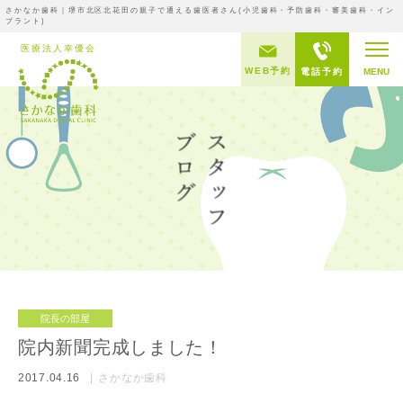
さかなか歯科｜堺市北区北花田の親子で通える歯医者さん(小児歯科・予防歯科・審美歯科・イン
プラント)
WEB予約
電話予約
MENU
院長の部屋
院内新聞完成しました！
2017.04.16
さかなか歯科