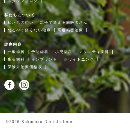
スタッフブログ
私たちについて
私たちの想い
親子で通える歯医者さん
なるべく痛くない治療
高度精密治療
診療内容
一般歯科
予防歯科
小児歯科
マタニティ歯科
審美歯科
インプラント
ホワイトニング
保険外治療価格表
©2026 Sakanaka Dental clinic.