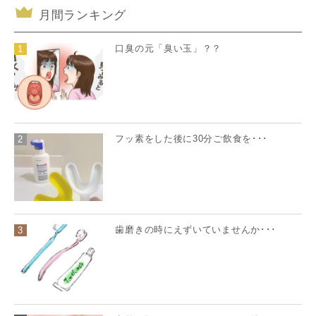
月間ランキング
口臭の元「臭い玉」？？
1
フッ素をした後に30分ご飲食を･･･
2
歯磨きの時にえずいていませんか･･･
3