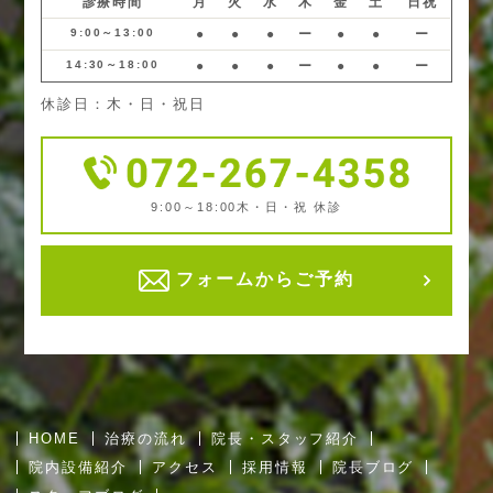
診療時間
月
火
水
木
金
土
日祝
9:00～13:00
●
●
●
ー
●
●
ー
14:30～18:00
●
●
●
ー
●
●
ー
休診日：木・日・祝日
9:00～18:00
木・日・祝 休診
フォームからご予約
HOME
治療の流れ
院長・スタッフ紹介
院内設備紹介
アクセス
採用情報
院長ブログ