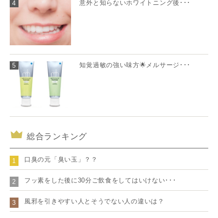
意外と知らないホワイトニング後･･･
4
知覚過敏の強い味方🌟メルサージ･･･
5
総合ランキング
口臭の元「臭い玉」？？
1
フッ素をした後に30分ご飲食をしてはいけない･･･
2
風邪を引きやすい人とそうでない人の違いは？
3