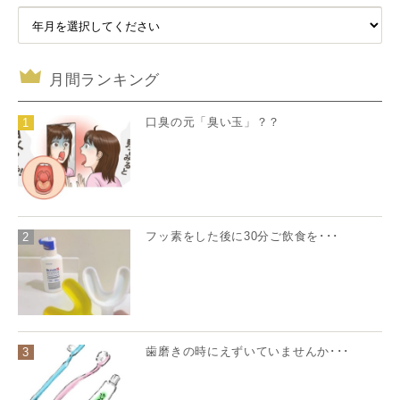
月間ランキング
口臭の元「臭い玉」？？
1
フッ素をした後に30分ご飲食を･･･
2
歯磨きの時にえずいていませんか･･･
3