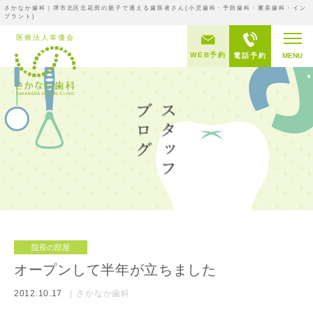
さかなか歯科｜堺市北区北花田の親子で通える歯医者さん(小児歯科・予防歯科・審美歯科・イン
プラント)
WEB予約
電話予約
MENU
院長の部屋
オープンして半年が立ちました
2012.10.17
さかなか歯科