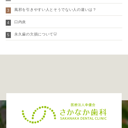
風邪を引きやすい人とそうでない人の違いは？
3
口内炎
4
永久歯の欠損について🦷
5