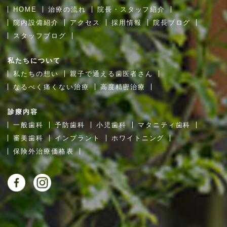
HOME
治療の流れ
院長・スタッフ紹介
院内設備紹介
アクセス
採用情報
院長ブログ
スタッフブログ
私たちについて
私たちの想い
親子で通える歯医者さん
なるべく痛くない治療
高度精密治療
診療内容
一般歯科
予防歯科
小児歯科
マタニティ歯科
審美歯科
インプラント
ホワイトニング
保険外治療価格表