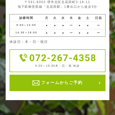
〒591-8002 堺市北区北花田町3-18-11
地下鉄御堂筋線「北花田駅」1番出口から徒歩3分
診療時間
月
火
水
木
金
土
日祝
9:00～13:00
●
●
●
ー
●
●
ー
14:30～18:00
●
●
●
ー
●
●
ー
休診日：木・日・祝日
9:00～18:00
木・日・祝 休診
フォームからご予約