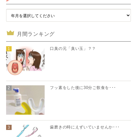
月間ランキング
口臭の元「臭い玉」？？
1
フッ素をした後に30分ご飲食を･･･
2
歯磨きの時にえずいていませんか･･･
3