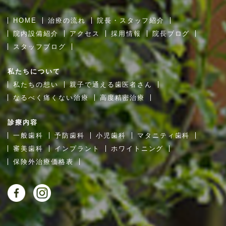
HOME
治療の流れ
院長・スタッフ紹介
院内設備紹介
アクセス
採用情報
院長ブログ
スタッフブログ
私たちについて
私たちの想い
親子で通える歯医者さん
なるべく痛くない治療
高度精密治療
診療内容
一般歯科
予防歯科
小児歯科
マタニティ歯科
審美歯科
インプラント
ホワイトニング
保険外治療価格表