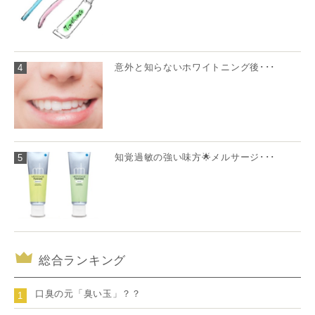
意外と知らないホワイトニング後･･･
4
知覚過敏の強い味方🌟メルサージ･･･
5
総合ランキング
口臭の元「臭い玉」？？
1