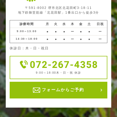
〒591-8002 堺市北区北花田町3-18-11
地下鉄御堂筋線「北花田駅」1番出口から徒歩3分
診療時間
月
火
水
木
金
土
日祝
9:00～13:00
●
●
●
ー
●
●
ー
14:30～18:00
●
●
●
ー
●
●
ー
休診日：木・日・祝日
9:00～18:00
木・日・祝 休診
フォームからご予約