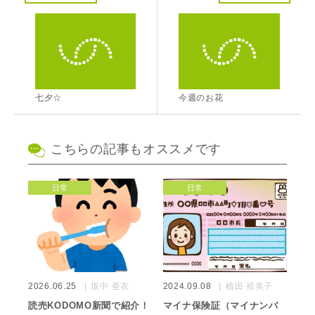
七夕☆
今週のお花
こちらの記事もオススメです
日常
日常
2026.06.25
坂中 亜衣
2024.09.08
植田 裕美子
読売KODOMO新聞で紹介！
マイナ保険証（マイナンバ