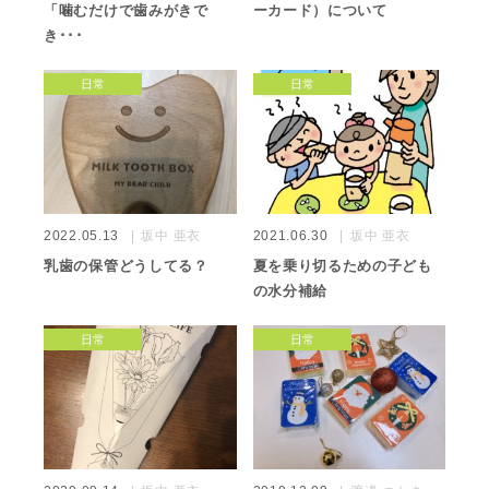
「噛むだけで歯みがきで
ーカード）について
き･･･
日常
日常
2022.05.13
坂中 亜衣
2021.06.30
坂中 亜衣
乳歯の保管どうしてる？
夏を乗り切るための子ども
の水分補給
日常
日常