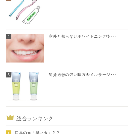
意外と知らないホワイトニング後･･･
4
知覚過敏の強い味方🌟メルサージ･･･
5
総合ランキング
口臭の元「臭い玉」？？
1