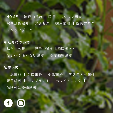
HOME
治療の流れ
院長・スタッフ紹介
院内設備紹介
アクセス
採用情報
院長ブログ
スタッフブログ
私たちについて
私たちの想い
親子で通える歯医者さん
なるべく痛くない治療
高度精密治療
診療内容
一般歯科
予防歯科
小児歯科
マタニティ歯科
審美歯科
インプラント
ホワイトニング
保険外治療価格表