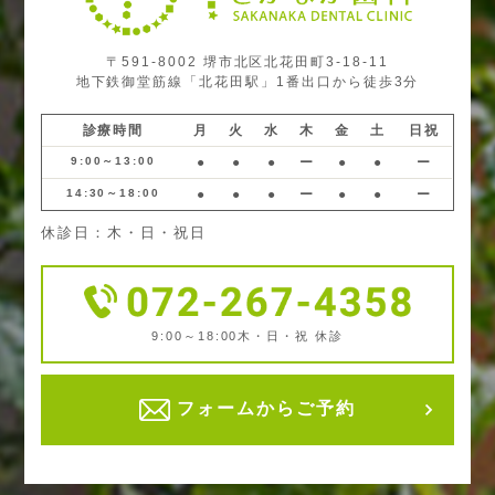
〒591-8002 堺市北区北花田町3-18-11
地下鉄御堂筋線「北花田駅」1番出口から徒歩3分
診療時間
月
火
水
木
金
土
日祝
9:00～13:00
●
●
●
ー
●
●
ー
14:30～18:00
●
●
●
ー
●
●
ー
休診日：木・日・祝日
9:00～18:00
木・日・祝 休診
フォームからご予約