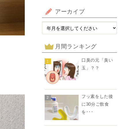
アーカイブ
月間ランキング
口臭の元「臭い
1
玉」？？
フッ素をした後
2
に30分ご飲食
を･･･