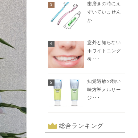
歯磨きの時にえ
3
ずいていません
か･･･
意外と知らない
4
ホワイトニング
後･･･
知覚過敏の強い
5
味方🌟メルサー
ジ･･･
総合ランキング