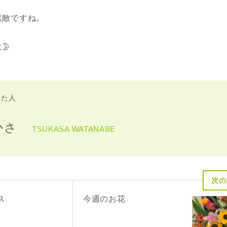
素敵ですね。
🌛
いた人
かさ
TSUKASA WATANABE
次の
ス
今週のお花