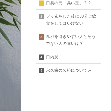
口臭の元「臭い玉」？？
1
フッ素をした後に30分ご飲
2
食をしてはいけない･･･
風邪を引きやすい人とそう
3
でない人の違いは？
口内炎
4
永久歯の欠損について🦷
5