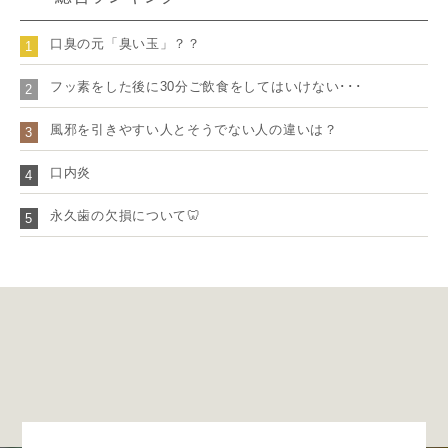
口臭の元「臭い玉」？？
1
フッ素をした後に30分ご飲食をしてはいけない･･･
2
風邪を引きやすい人とそうでない人の違いは？
3
口内炎
4
永久歯の欠損について🦷
5