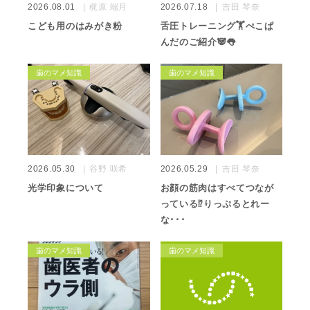
2026.08.01
梶原 端月
2026.07.18
吉田 琴奈
こども用のはみがき粉
舌圧トレーニング🏋️ぺこぱ
んだのご紹介🐼👅
歯のマメ知識
歯のマメ知識
2026.05.30
谷野 咲希
2026.05.29
吉田 琴奈
光学印象について
お顔の筋肉はすべてつなが
っている⁉️りっぷるとれー
な･･･
歯のマメ知識
歯のマメ知識