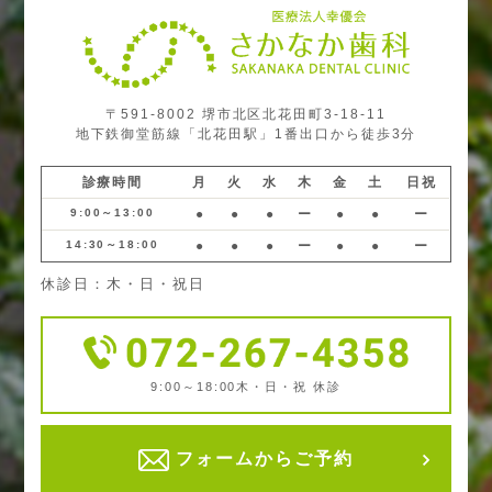
〒591-8002 堺市北区北花田町3-18-11
地下鉄御堂筋線「北花田駅」1番出口から徒歩3分
診療時間
月
火
水
木
金
土
日祝
9:00～13:00
●
●
●
ー
●
●
ー
14:30～18:00
●
●
●
ー
●
●
ー
休診日：木・日・祝日
9:00～18:00
木・日・祝 休診
フォームからご予約