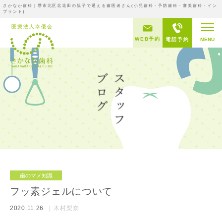
さかなか歯科｜堺市北区北花田の親子で通える歯医者さん(小児歯科・予防歯科・審美歯科・イン
プラント)
WEB予約
電話予約
MENU
歯のマメ知識
フッ素ジェルについて
2020.11.26
木村梨奈