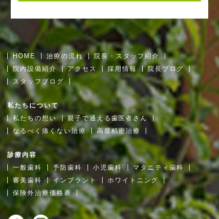
HOME
治療の流れ
院長・スタッフ紹介
院内設備紹介
アクセス
採用情報
院長ブログ
スタッフブログ
私たちについて
私たちの想い
親子で通える歯医者さん
なるべく痛くない治療
高度精密治療
診療内容
一般歯科
予防歯科
小児歯科
マタニティ歯科
審美歯科
インプラント
ホワイトニング
保険外治療価格表