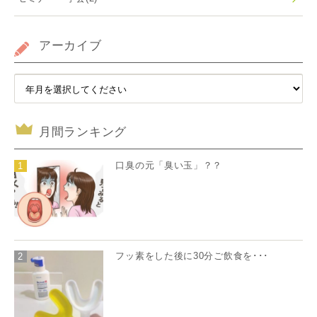
アーカイブ
月間ランキング
口臭の元「臭い玉」？？
1
フッ素をした後に30分ご飲食を･･･
2