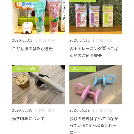
2026.08.01
梶原 端月
2026.07.18
吉田 琴奈
こども用のはみがき粉
舌圧トレーニング🏋️ぺこぱ
んだのご紹介🐼👅
歯のマメ知識
歯のマメ知識
2026.05.30
谷野 咲希
2026.05.29
吉田 琴奈
光学印象について
お顔の筋肉はすべてつなが
っている⁉️りっぷるとれー
な･･･