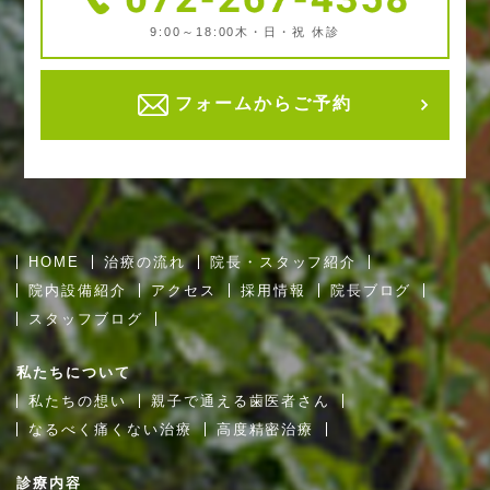
9:00～18:00
木・日・祝 休診
フォームからご予約
HOME
治療の流れ
院長・スタッフ紹介
院内設備紹介
アクセス
採用情報
院長ブログ
スタッフブログ
私たちについて
私たちの想い
親子で通える歯医者さん
なるべく痛くない治療
高度精密治療
診療内容