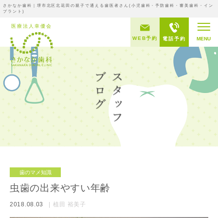
さかなか歯科｜堺市北区北花田の親子で通える歯医者さん(小児歯科・予防歯科・審美歯科・イン
プラント)
WEB予約
電話予約
MENU
歯のマメ知識
虫歯の出来やすい年齢
2018.08.03
植田 裕美子