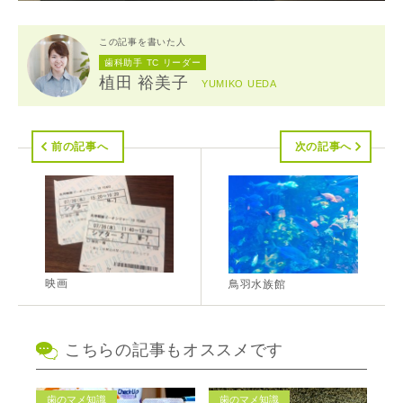
この記事を書いた人
歯科助手 TC リーダー
植田 裕美子
YUMIKO UEDA
前の記事へ
次の記事へ
映画
鳥羽水族館
こちらの記事もオススメです
歯のマメ知識
歯のマメ知識