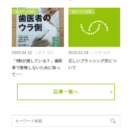
歯のマメ知識
歯のマメ知識
2026.04.12
坂中 亜衣
2026.02.28
谷野 咲希
「9割が損している？」歯医
正しいブラッシング圧につ
者で後悔しないために知っ
いて
て･･･
記事一覧へ