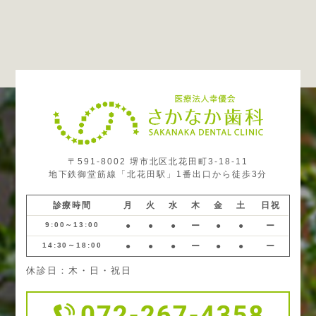
〒591-8002 堺市北区北花田町3-18-11
地下鉄御堂筋線「北花田駅」1番出口から徒歩3分
診療時間
月
火
水
木
金
土
日祝
9:00～13:00
●
●
●
ー
●
●
ー
14:30～18:00
●
●
●
ー
●
●
ー
休診日：木・日・祝日