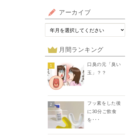
アーカイブ
月間ランキング
口臭の元「臭い
1
玉」？？
フッ素をした後
2
に30分ご飲食
を･･･