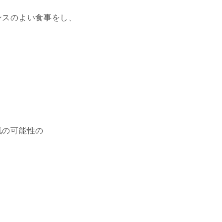
ンスのよい食事をし、
。
気の可能性の
。