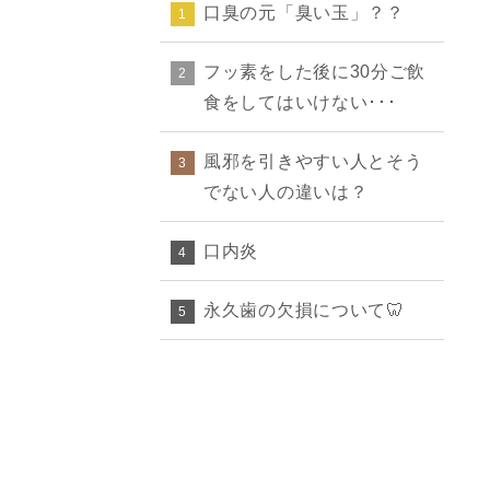
口臭の元「臭い玉」？？
1
フッ素をした後に30分ご飲
2
食をしてはいけない･･･
風邪を引きやすい人とそう
3
でない人の違いは？
口内炎
4
永久歯の欠損について🦷
5