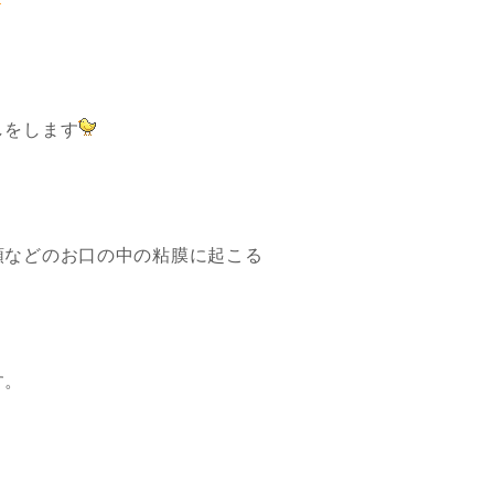
しをします
顎などのお口の中の粘膜に起こる
す。