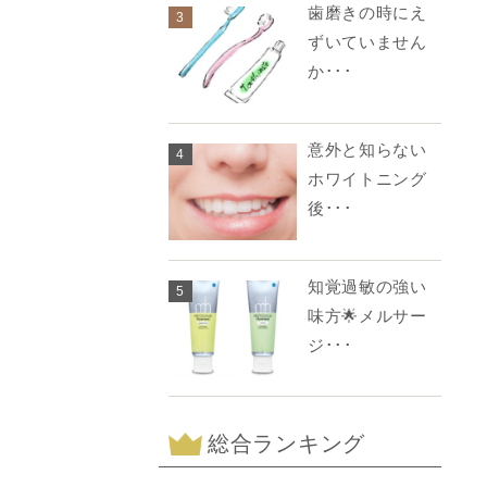
歯磨きの時にえ
3
ずいていません
か･･･
意外と知らない
4
ホワイトニング
後･･･
知覚過敏の強い
5
味方🌟メルサー
ジ･･･
総合ランキング