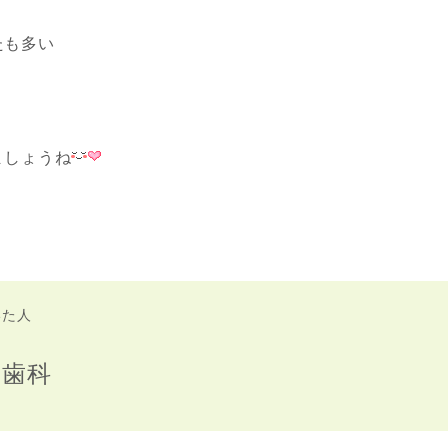
たも多い
ましょうね
いた人
か歯科