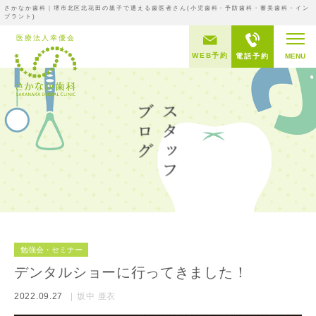
さかなか歯科｜堺市北区北花田の親子で通える歯医者さん(小児歯科・予防歯科・審美歯科・イン
プラント)
WEB予約
電話予約
MENU
勉強会・セミナー
デンタルショーに行ってきました！
2022.09.27
坂中 亜衣