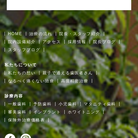
HOME
治療の流れ
院長・スタッフ紹介
院内設備紹介
アクセス
採用情報
院長ブログ
スタッフブログ
私たちについて
私たちの想い
親子で通える歯医者さん
なるべく痛くない治療
高度精密治療
診療内容
一般歯科
予防歯科
小児歯科
マタニティ歯科
審美歯科
インプラント
ホワイトニング
保険外治療価格表