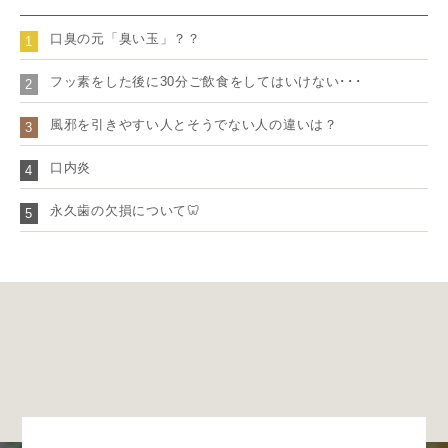
口臭の元「臭い玉」？？
1
フッ素をした後に30分ご飲食をしてはいけない･･･
2
風邪を引きやすい人とそうでない人の違いは？
3
口内炎
4
永久歯の欠損について🦷
5