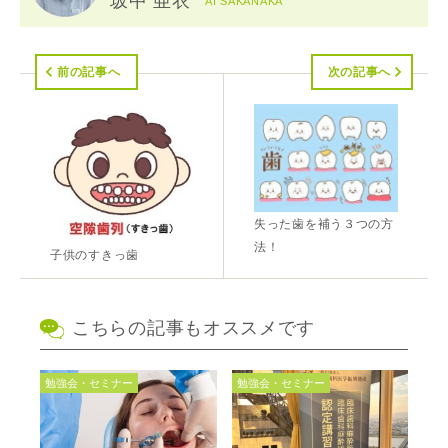
坂中 亜衣
AI SAKANAKA
前の記事へ
次の記事へ
失った歯を補う３つの方
法！
子供のすきっ歯
こちらの記事もオススメです
勉強会・セミナー
勉強会・セミナー