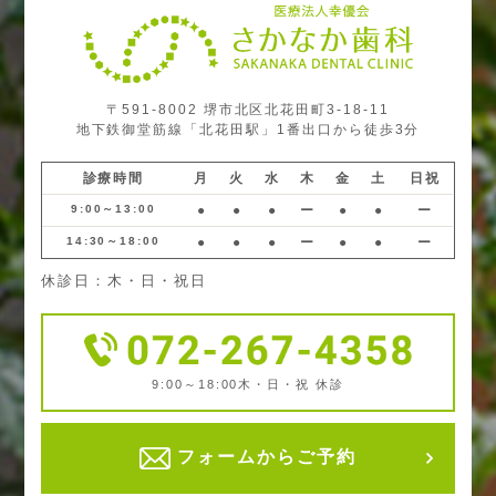
〒591-8002 堺市北区北花田町3-18-11
地下鉄御堂筋線「北花田駅」1番出口から徒歩3分
診療時間
月
火
水
木
金
土
日祝
9:00～13:00
●
●
●
ー
●
●
ー
14:30～18:00
●
●
●
ー
●
●
ー
休診日：木・日・祝日
9:00～18:00
木・日・祝 休診
フォームからご予約