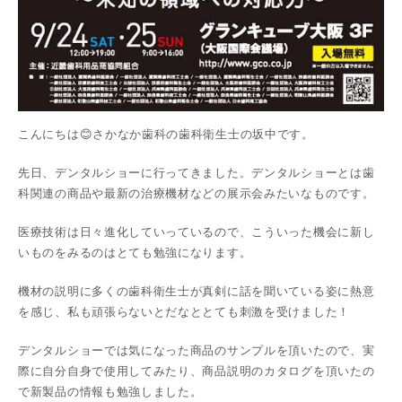
こんにちは😊さかなか歯科の歯科衛生士の坂中です。
先日、デンタルショーに行ってきました。デンタルショーとは歯
科関連の商品や最新の治療機材などの展示会みたいなものです。
医療技術は日々進化していっているので、こういった機会に新し
いものをみるのはとても勉強になります。
機材の説明に多くの歯科衛生士が真剣に話を聞いている姿に熱意
を感じ、私も頑張らないとだなととても刺激を受けました！
デンタルショーでは気になった商品のサンプルを頂いたので、実
際に自分自身で使用してみたり、商品説明のカタログを頂いたの
で新製品の情報も勉強しました。