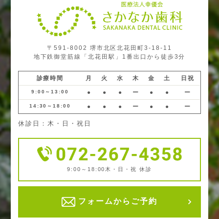
〒591-8002 堺市北区北花田町3-18-11
地下鉄御堂筋線「北花田駅」1番出口から徒歩3分
診療時間
月
火
水
木
金
土
日祝
9:00～13:00
●
●
●
ー
●
●
ー
14:30～18:00
●
●
●
ー
●
●
ー
休診日：木・日・祝日
9:00～18:00
木・日・祝 休診
フォームからご予約