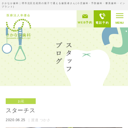
さかなか歯科｜堺市北区北花田の親子で通える歯医者さん(小児歯科・予防歯科・審美歯科・イン
プラント)
WEB予約
電話予約
MENU
お花
スターチス
2020.06.25
渡邊 つかさ