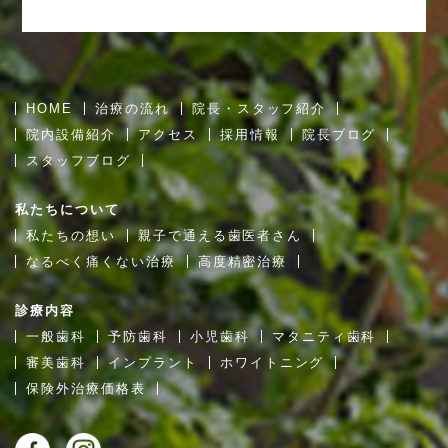
HOME
治療の流れ
院長・スタッフ紹介
院内設備紹介
アクセス
採用情報
院長ブログ
スタッフブログ
私たちについて
私たちの想い
親子で通える歯医者さん
なるべく痛くない治療
高度精密治療
診療内容
一般歯科
予防歯科
小児歯科
マタニティ歯科
審美歯科
インプラント
ホワイトニング
保険外治療価格表