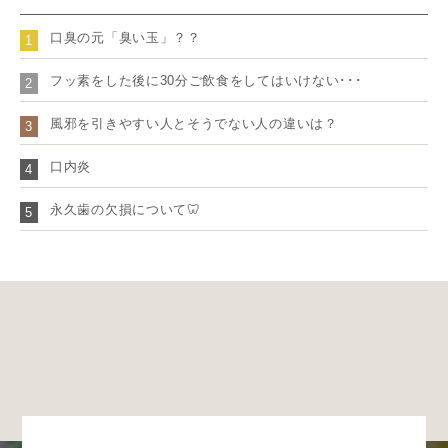
口臭の元「臭い玉」？？
1
フッ素をした後に30分ご飲食をしてはいけない･･･
2
風邪を引きやすい人とそうでない人の違いは？
3
口内炎
4
永久歯の欠損について🦷
5