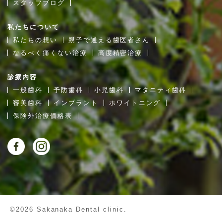
スタッフブログ
私たちについて
私たちの想い
親子で通える歯医者さん
なるべく痛くない治療
高度精密治療
診療内容
一般歯科
予防歯科
小児歯科
マタニティ歯科
審美歯科
インプラント
ホワイトニング
保険外治療価格表
©2026 Sakanaka Dental clinic.