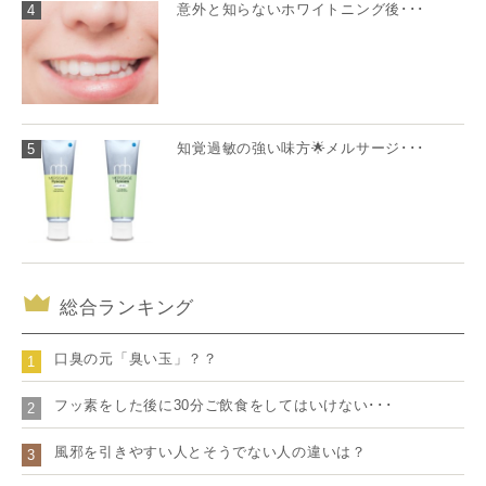
意外と知らないホワイトニング後･･･
4
知覚過敏の強い味方🌟メルサージ･･･
5
総合ランキング
口臭の元「臭い玉」？？
1
フッ素をした後に30分ご飲食をしてはいけない･･･
2
風邪を引きやすい人とそうでない人の違いは？
3