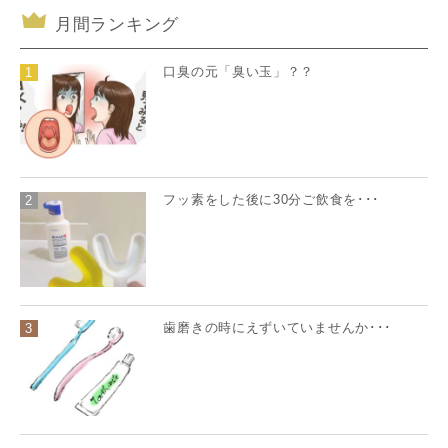
月間ランキング
口臭の元「臭い玉」？？
1
フッ素をした後に30分ご飲食を･･･
2
歯磨きの時にえずいていませんか･･･
3