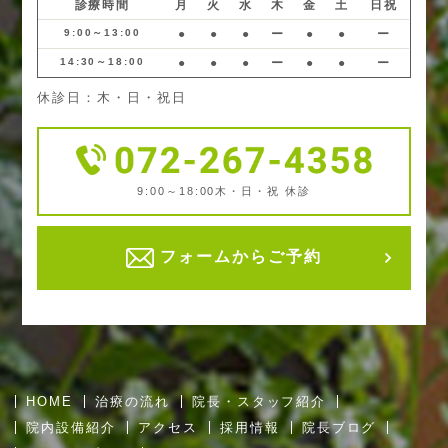
診療時間
月
火
水
木
金
土
日祝
9:00～13:00
●
●
●
ー
●
●
ー
14:30～18:00
●
●
●
ー
●
●
ー
休診日：木・日・祝日
9:00～18:00
木・日・祝 休診
フォームからご予約
HOME
治療の流れ
院長・スタッフ紹介
院内設備紹介
アクセス
採用情報
院長ブログ