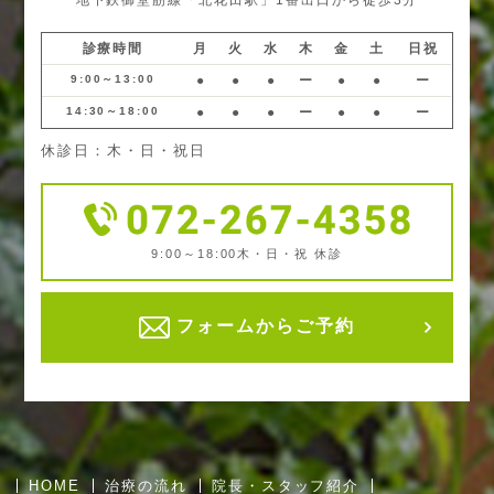
診療時間
月
火
水
木
金
土
日祝
9:00～13:00
●
●
●
ー
●
●
ー
14:30～18:00
●
●
●
ー
●
●
ー
休診日：木・日・祝日
9:00～18:00
木・日・祝 休診
フォームからご予約
HOME
治療の流れ
院長・スタッフ紹介