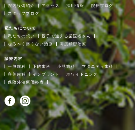
院内設備紹介
アクセス
採用情報
院長ブログ
スタッフブログ
私たちについて
私たちの想い
親子で通える歯医者さん
なるべく痛くない治療
高度精密治療
診療内容
一般歯科
予防歯科
小児歯科
マタニティ歯科
審美歯科
インプラント
ホワイトニング
保険外治療価格表