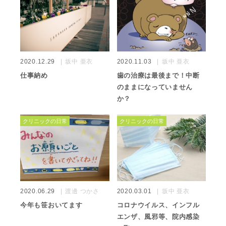
2020.12.29
坂中 亜衣
2020.11.03
坂中 亜衣
仕事納め
歯の治療は最後まで！中断
のままになっていません
か？
クリニックの日常
クリニックの日常
2020.06.29
渡邊 つかさ
2020.03.01
坂中 亜衣
今年も笹おいてます
コロナウイルス、インフル
エンザ、風邪等、院内感染