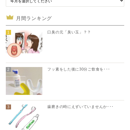
月間ランキング
口臭の元「臭い玉」？？
1
フッ素をした後に30分ご飲食を･･･
2
歯磨きの時にえずいていませんか･･･
3