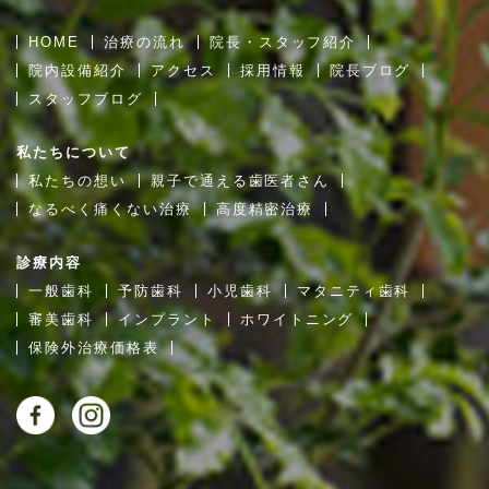
HOME
治療の流れ
院長・スタッフ紹介
院内設備紹介
アクセス
採用情報
院長ブログ
スタッフブログ
私たちについて
私たちの想い
親子で通える歯医者さん
なるべく痛くない治療
高度精密治療
診療内容
一般歯科
予防歯科
小児歯科
マタニティ歯科
審美歯科
インプラント
ホワイトニング
保険外治療価格表