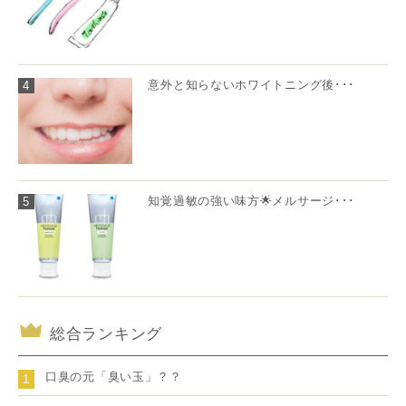
意外と知らないホワイトニング後･･･
4
知覚過敏の強い味方🌟メルサージ･･･
5
総合ランキング
口臭の元「臭い玉」？？
1