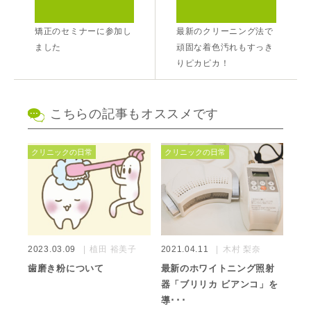
矯正のセミナーに参加し
最新のクリーニング法で
ました
頑固な着色汚れもすっき
りピカピカ！
こちらの記事もオススメです
クリニックの日常
クリニックの日常
2023.03.09
植田 裕美子
2021.04.11
木村 梨奈
歯磨き粉について
最新のホワイトニング照射
器「ブリリカ ビアンコ」を
導･･･