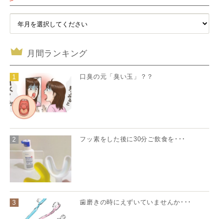
月間ランキング
口臭の元「臭い玉」？？
1
フッ素をした後に30分ご飲食を･･･
2
歯磨きの時にえずいていませんか･･･
3