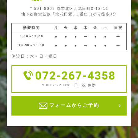
〒591-8002 堺市北区北花田町3-18-11
地下鉄御堂筋線「北花田駅」1番出口から徒歩3分
診療時間
月
火
水
木
金
土
日祝
9:00～13:00
●
●
●
ー
●
●
ー
14:30～18:00
●
●
●
ー
●
●
ー
休診日：木・日・祝日
9:00～18:00
木・日・祝 休診
フォームからご予約