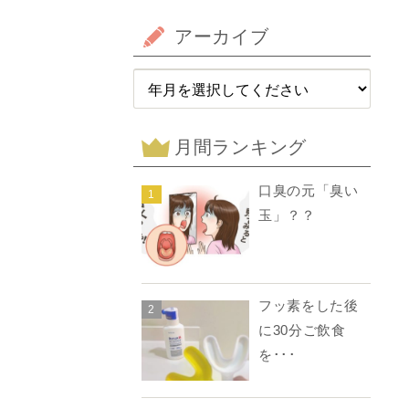
アーカイブ
月間ランキング
口臭の元「臭い
1
玉」？？
フッ素をした後
2
に30分ご飲食
を･･･