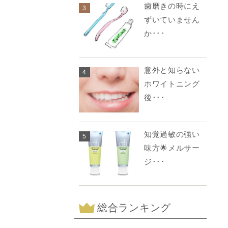
歯磨きの時にえ
3
ずいていません
か･･･
意外と知らない
4
ホワイトニング
後･･･
知覚過敏の強い
5
味方🌟メルサー
ジ･･･
総合ランキング