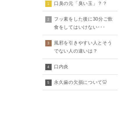
口臭の元「臭い玉」？？
1
フッ素をした後に30分ご飲
2
食をしてはいけない･･･
風邪を引きやすい人とそう
3
でない人の違いは？
口内炎
4
永久歯の欠損について🦷
5