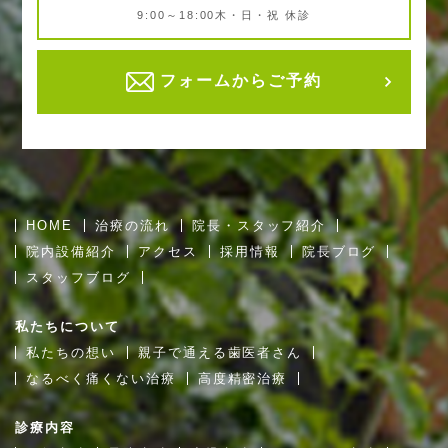
9:00～18:00
木・日・祝 休診
フォームからご予約
HOME
治療の流れ
院長・スタッフ紹介
院内設備紹介
アクセス
採用情報
院長ブログ
スタッフブログ
私たちについて
私たちの想い
親子で通える歯医者さん
なるべく痛くない治療
高度精密治療
診療内容