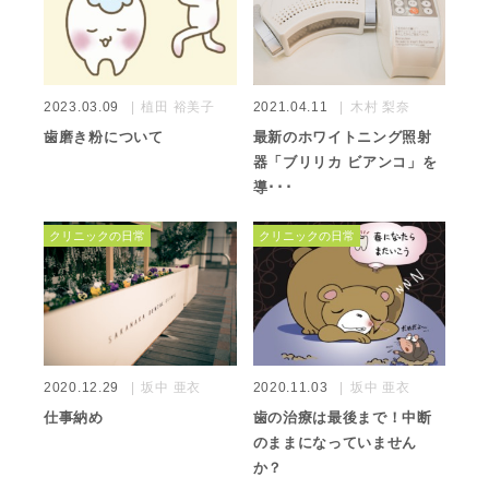
2023.03.09
植田 裕美子
2021.04.11
木村 梨奈
歯磨き粉について
最新のホワイトニング照射
器「ブリリカ ビアンコ」を
導･･･
クリニックの日常
クリニックの日常
2020.12.29
坂中 亜衣
2020.11.03
坂中 亜衣
仕事納め
歯の治療は最後まで！中断
のままになっていません
か？