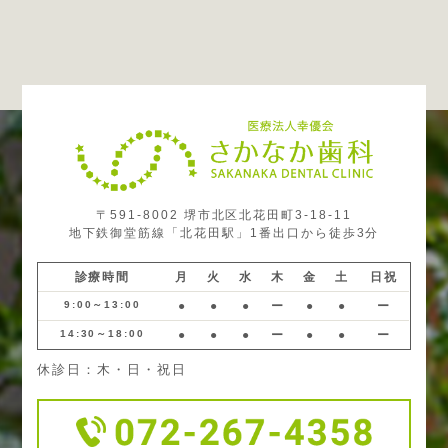
〒591-8002 堺市北区北花田町3-18-11
地下鉄御堂筋線「北花田駅」1番出口から徒歩3分
診療時間
月
火
水
木
金
土
日祝
9:00～13:00
●
●
●
ー
●
●
ー
14:30～18:00
●
●
●
ー
●
●
ー
休診日：木・日・祝日