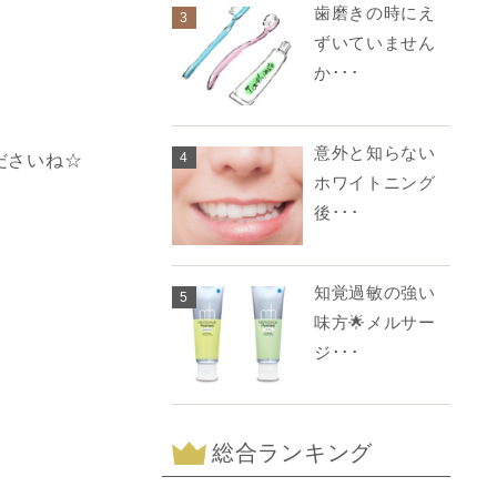
歯磨きの時にえ
3
ずいていません
か･･･
意外と知らない
4
ださいね☆
ホワイトニング
後･･･
知覚過敏の強い
5
味方🌟メルサー
ジ･･･
総合ランキング