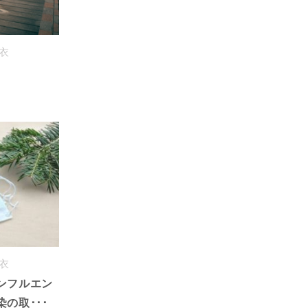
亜衣
亜衣
ンフルエン
の取･･･