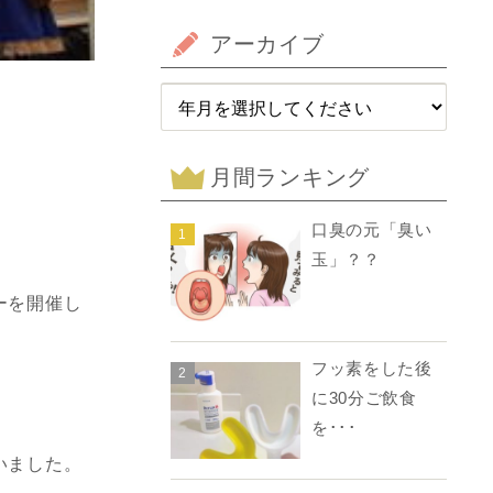
アーカイブ
月間ランキング
口臭の元「臭い
1
玉」？？
ーを開催し
フッ素をした後
2
に30分ご飲食
を･･･
いました。