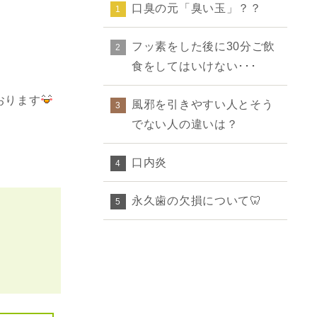
口臭の元「臭い玉」？？
1
フッ素をした後に30分ご飲
2
食をしてはいけない･･･
おります
風邪を引きやすい人とそう
3
でない人の違いは？
口内炎
4
永久歯の欠損について🦷
5