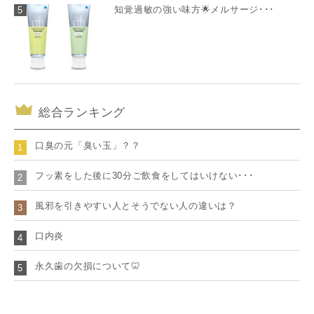
知覚過敏の強い味方🌟メルサージ･･･
5
総合ランキング
口臭の元「臭い玉」？？
1
フッ素をした後に30分ご飲食をしてはいけない･･･
2
風邪を引きやすい人とそうでない人の違いは？
3
口内炎
4
永久歯の欠損について🦷
5