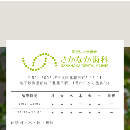
〒591-8002 堺市北区北花田町3-18-11
地下鉄御堂筋線「北花田駅」1番出口から徒歩3分
診療時間
月
火
水
木
金
土
日祝
9:00～13:00
●
●
●
ー
●
●
ー
14:30～18:00
●
●
●
ー
●
●
ー
休診日：木・日・祝日