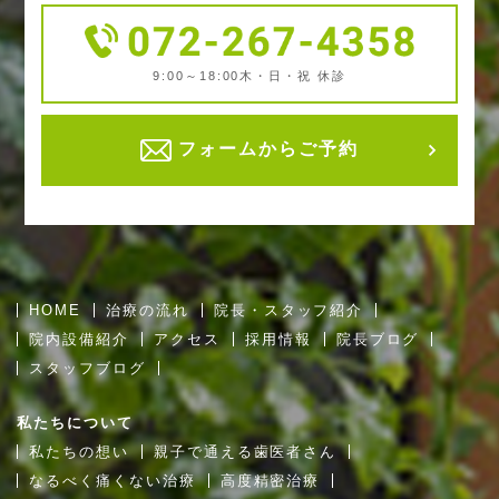
9:00～18:00
木・日・祝 休診
フォームからご予約
HOME
治療の流れ
院長・スタッフ紹介
院内設備紹介
アクセス
採用情報
院長ブログ
スタッフブログ
私たちについて
私たちの想い
親子で通える歯医者さん
なるべく痛くない治療
高度精密治療