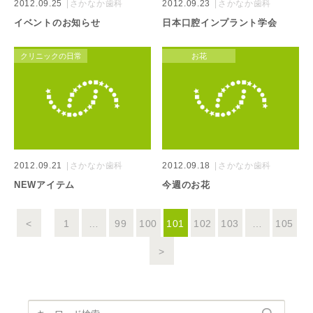
2012.09.25
さかなか歯科
2012.09.23
さかなか歯科
イベントのお知らせ
日本口腔インプラント学会
クリニックの日常
お花
2012.09.21
さかなか歯科
2012.09.18
さかなか歯科
NEWアイテム
今週のお花
<
1
…
99
100
101
102
103
…
105
>