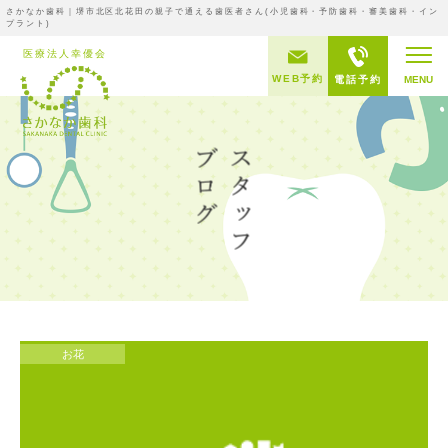
さかなか歯科｜堺市北区北花田の親子で通える歯医者さん(小児歯科・予防歯科・審美歯科・イン
プラント)
WEB予約
電話予約
MENU
お花