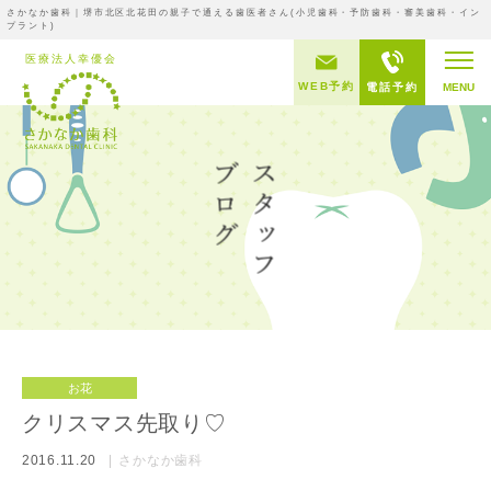
さかなか歯科｜堺市北区北花田の親子で通える歯医者さん(小児歯科・予防歯科・審美歯科・イン
プラント)
WEB予約
電話予約
MENU
お花
クリスマス先取り♡
2016.11.20
さかなか歯科