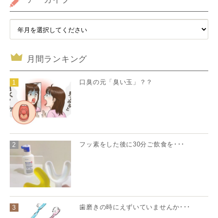
月間ランキング
口臭の元「臭い玉」？？
1
フッ素をした後に30分ご飲食を･･･
2
歯磨きの時にえずいていませんか･･･
3