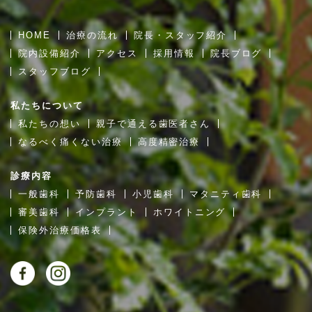
HOME
治療の流れ
院長・スタッフ紹介
院内設備紹介
アクセス
採用情報
院長ブログ
スタッフブログ
私たちについて
私たちの想い
親子で通える歯医者さん
なるべく痛くない治療
高度精密治療
診療内容
一般歯科
予防歯科
小児歯科
マタニティ歯科
審美歯科
インプラント
ホワイトニング
保険外治療価格表