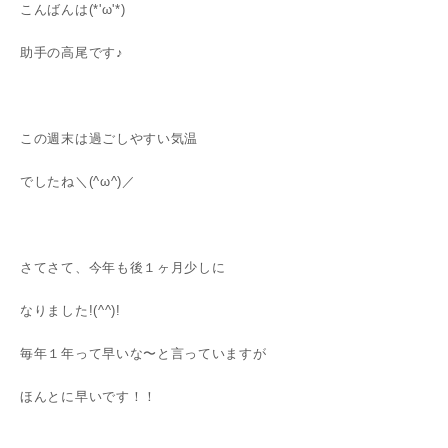
こんばんは(*'ω'*)
助手の高尾です♪
この週末は過ごしやすい気温
でしたね＼(^ω^)／
さてさて、今年も後１ヶ月少しに
なりました!(^^)!
毎年１年って早いな〜と言っていますが
ほんとに早いです！！