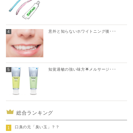
意外と知らないホワイトニング後･･･
4
知覚過敏の強い味方🌟メルサージ･･･
5
総合ランキング
口臭の元「臭い玉」？？
1