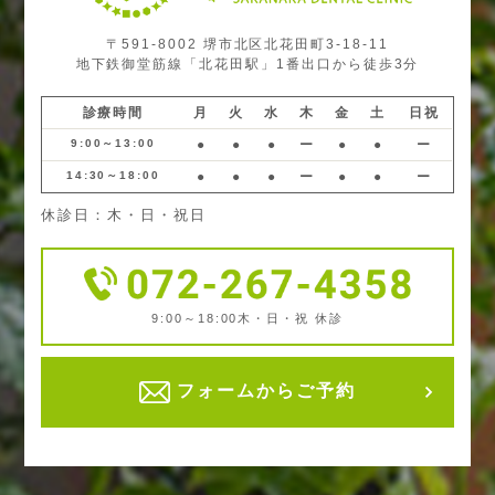
〒591-8002 堺市北区北花田町3-18-11
地下鉄御堂筋線「北花田駅」1番出口から徒歩3分
診療時間
月
火
水
木
金
土
日祝
9:00～13:00
●
●
●
ー
●
●
ー
14:30～18:00
●
●
●
ー
●
●
ー
休診日：木・日・祝日
9:00～18:00
木・日・祝 休診
フォームからご予約