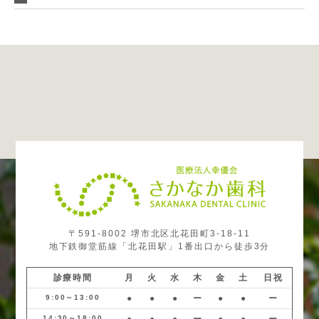
〒591-8002 堺市北区北花田町3-18-11
地下鉄御堂筋線「北花田駅」1番出口から徒歩3分
診療時間
月
火
水
木
金
土
日祝
9:00～13:00
●
●
●
ー
●
●
ー
14:30～18:00
●
●
●
ー
●
●
ー