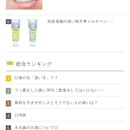
知覚過敏の強い味方🌟メルサージ･･･
5
総合ランキング
口臭の元「臭い玉」？？
1
フッ素をした後に30分ご飲食をしてはいけない･･･
2
風邪を引きやすい人とそうでない人の違いは？
3
口内炎
4
永久歯の欠損について🦷
5