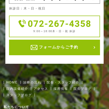
休診日：木・日・祝日
9:00～18:00
木・日・祝 休診
フォームからご予約
HOME
治療の流れ
院長・スタッフ紹介
院内設備紹介
アクセス
採用情報
院長ブログ
スタッフブログ
私たちについて