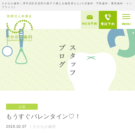
さかなか歯科｜堺市北区北花田の親子で通える歯医者さん(小児歯科・予防歯科・審美歯科・イン
プラント)
WEB予約
電話予約
MENU
お花
もうすぐバレンタイン♡！
2016.02.07
さかなか歯科