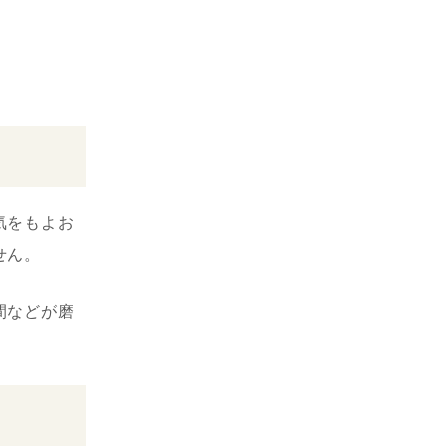
気をもよお
せん。
間などが磨