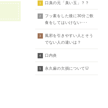
口臭の元「臭い玉」？？
1
フッ素をした後に30分ご飲
2
食をしてはいけない･･･
風邪を引きやすい人とそう
3
でない人の違いは？
口内炎
4
永久歯の欠損について🦷
5