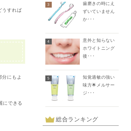
歯磨きの時にえ
3
どうすれば
ずいていません
か･･･
意外と知らない
4
ホワイトニング
後･･･
知覚過敏の強い
部分にもよ
5
味方🌟メルサー
ジ･･･
麗にできる
総合ランキング