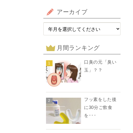
アーカイブ
月間ランキング
口臭の元「臭い
1
玉」？？
フッ素をした後
2
に30分ご飲食
を･･･