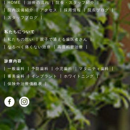
HOME
治療の流れ
院長・スタッフ紹介
院内設備紹介
アクセス
採用情報
院長ブログ
スタッフブログ
私たちについて
私たちの想い
親子で通える歯医者さん
なるべく痛くない治療
高度精密治療
診療内容
一般歯科
予防歯科
小児歯科
マタニティ歯科
審美歯科
インプラント
ホワイトニング
保険外治療価格表