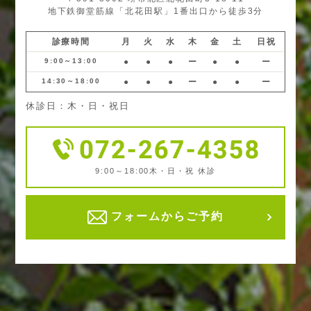
地下鉄御堂筋線「北花田駅」1番出口から徒歩3分
診療時間
月
火
水
木
金
土
日祝
9:00～13:00
●
●
●
ー
●
●
ー
14:30～18:00
●
●
●
ー
●
●
ー
休診日：木・日・祝日
9:00～18:00
木・日・祝 休診
フォームからご予約