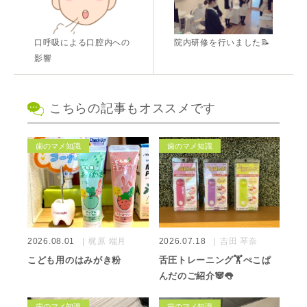
口呼吸による口腔内への
院内研修を行いました📝
影響
こちらの記事もオススメです
歯のマメ知識
歯のマメ知識
2026.08.01
梶原 端月
2026.07.18
吉田 琴奈
こども用のはみがき粉
舌圧トレーニング🏋️ぺこぱ
んだのご紹介🐼👅
歯のマメ知識
歯のマメ知識