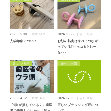
2026.05.30
谷野 咲希
2026.05.29
吉田 琴奈
光学印象について
お顔の筋肉はすべてつなが
っている⁉️りっぷるとれー
な･･･
歯のマメ知識
歯のマメ知識
2026.04.12
坂中 亜衣
2026.02.28
谷野 咲希
「9割が損している？」歯医
正しいブラッシング圧につ
者で後悔しないために知っ
いて