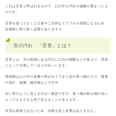
これは舌苔と呼ばれるもので、口の中の汚れや細菌が固まったも
のです。
舌苔を放っておくと口臭や二次的なトラブルの原因になるため、
定期的に取り除く必要があります⚠️
舌の汚れ 「舌苔」とは？
舌苔とは、舌の表面にある凹凸に口内の細菌などが集まり、苔状
になって付着しているものをいいます。
堆積物は口の中の皮膚が剥がれてできた垢や食べ物のカス、唾液
の成分、細菌、微生物なとです🦠
白い苔のように見えるのが一般的ですが、食べ物や飲み物の色に
よってさまざまな色で見えることがあります。
舌苔は病気ではないため、治療を急ぐ必要はありません。