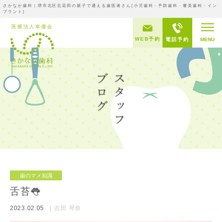
さかなか歯科｜堺市北区北花田の親子で通える歯医者さん(小児歯科・予防歯科・審美歯科・イン
プラント)
WEB予約
電話予約
MENU
歯のマメ知識
舌苔👅
2023.02.05
吉田 琴奈