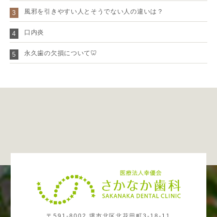
風邪を引きやすい人とそうでない人の違いは？
3
口内炎
4
永久歯の欠損について🦷
5
〒591-8002 堺市北区北花田町3-18-11