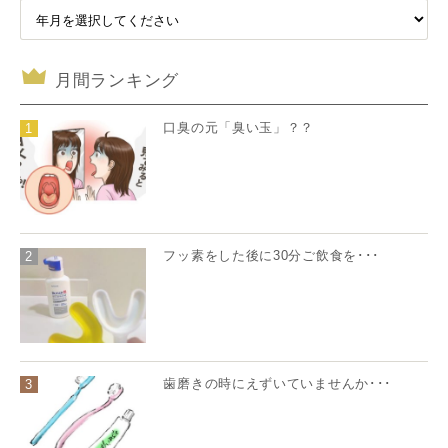
月間ランキング
口臭の元「臭い玉」？？
1
フッ素をした後に30分ご飲食を･･･
2
歯磨きの時にえずいていませんか･･･
3