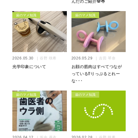
んだのご紹介🐼👅
歯のマメ知識
歯のマメ知識
2026.05.30
谷野 咲希
2026.05.29
吉田 琴奈
光学印象について
お顔の筋肉はすべてつなが
っている⁉️りっぷるとれー
な･･･
歯のマメ知識
歯のマメ知識
2026.04.12
坂中 亜衣
2026.02.28
谷野 咲希