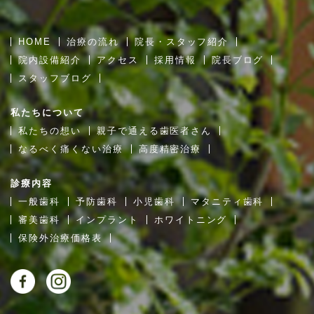
HOME
治療の流れ
院長・スタッフ紹介
院内設備紹介
アクセス
採用情報
院長ブログ
スタッフブログ
私たちについて
私たちの想い
親子で通える歯医者さん
なるべく痛くない治療
高度精密治療
診療内容
一般歯科
予防歯科
小児歯科
マタニティ歯科
審美歯科
インプラント
ホワイトニング
保険外治療価格表