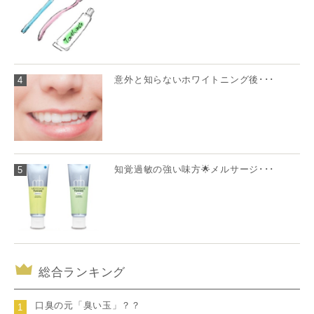
意外と知らないホワイトニング後･･･
4
知覚過敏の強い味方🌟メルサージ･･･
5
総合ランキング
口臭の元「臭い玉」？？
1