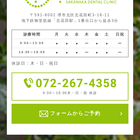
〒591-8002 堺市北区北花田町3-18-11
地下鉄御堂筋線「北花田駅」1番出口から徒歩3分
診療時間
月
火
水
木
金
土
日祝
9:00～13:00
●
●
●
ー
●
●
ー
14:30～18:00
●
●
●
ー
●
●
ー
休診日：木・日・祝日
9:00～18:00
木・日・祝 休診
フォームからご予約