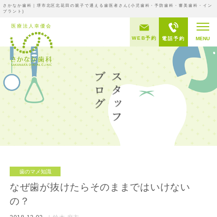
さかなか歯科｜堺市北区北花田の親子で通える歯医者さん(小児歯科・予防歯科・審美歯科・イン
プラント)
WEB予約
電話予約
MENU
歯のマメ知識
なぜ歯が抜けたらそのままではいけない
の？