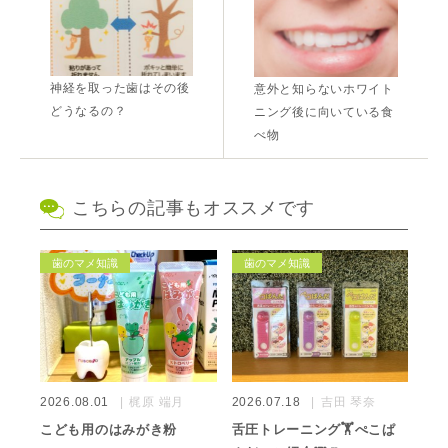
神経を取った歯はその後
意外と知らないホワイト
どうなるの？
ニング後に向いている食
べ物
こちらの記事もオススメです
歯のマメ知識
歯のマメ知識
2026.08.01
梶原 端月
2026.07.18
吉田 琴奈
こども用のはみがき粉
舌圧トレーニング🏋️ぺこぱ