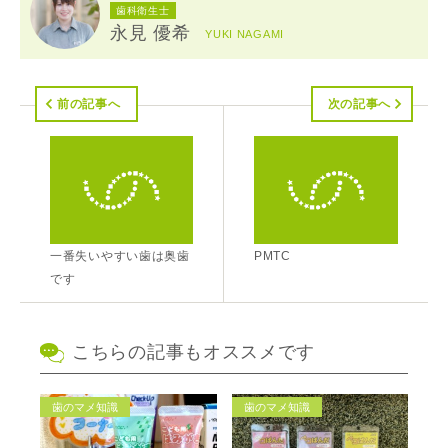
歯科衛生士
永見 優希
YUKI NAGAMI
前の記事へ
次の記事へ
一番失いやすい歯は奥歯
PMTC
です
こちらの記事もオススメです
歯のマメ知識
歯のマメ知識