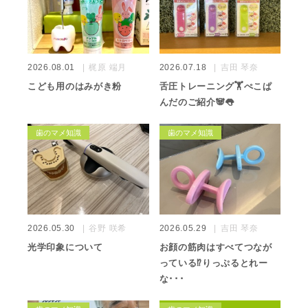
2026.08.01
梶原 端月
2026.07.18
吉田 琴奈
こども用のはみがき粉
舌圧トレーニング🏋️ぺこぱ
んだのご紹介🐼👅
歯のマメ知識
歯のマメ知識
2026.05.30
谷野 咲希
2026.05.29
吉田 琴奈
光学印象について
お顔の筋肉はすべてつなが
っている⁉️りっぷるとれー
な･･･