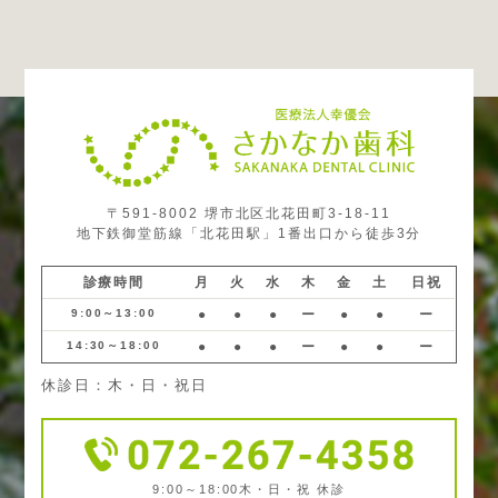
〒591-8002 堺市北区北花田町3-18-11
地下鉄御堂筋線「北花田駅」1番出口から徒歩3分
診療時間
月
火
水
木
金
土
日祝
9:00～13:00
●
●
●
ー
●
●
ー
14:30～18:00
●
●
●
ー
●
●
ー
休診日：木・日・祝日
9:00～18:00
木・日・祝 休診