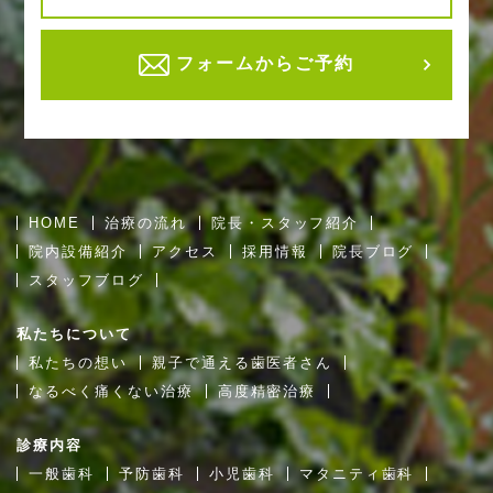
フォームからご予約
HOME
治療の流れ
院長・スタッフ紹介
院内設備紹介
アクセス
採用情報
院長ブログ
スタッフブログ
私たちについて
私たちの想い
親子で通える歯医者さん
なるべく痛くない治療
高度精密治療
診療内容
一般歯科
予防歯科
小児歯科
マタニティ歯科