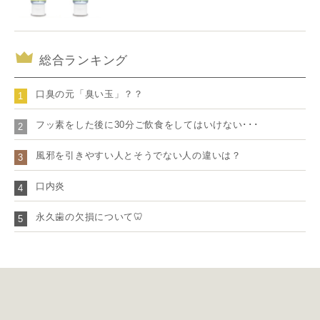
総合ランキング
口臭の元「臭い玉」？？
1
フッ素をした後に30分ご飲食をしてはいけない･･･
2
風邪を引きやすい人とそうでない人の違いは？
3
口内炎
4
永久歯の欠損について🦷
5