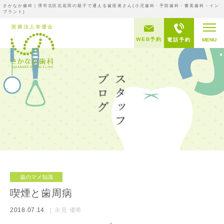
さかなか歯科｜堺市北区北花田の親子で通える歯医者さん(小児歯科・予防歯科・審美歯科・イン
プラント)
WEB予約
電話予約
MENU
歯のマメ知識
喫煙と歯周病
2018.07.14
永見 優希