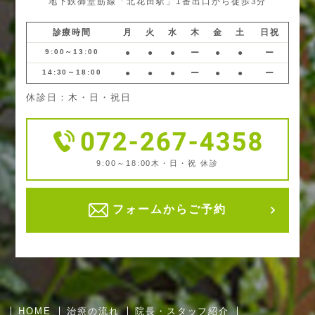
地下鉄御堂筋線「北花田駅」1番出口から徒歩3分
診療時間
月
火
水
木
金
土
日祝
9:00～13:00
●
●
●
ー
●
●
ー
14:30～18:00
●
●
●
ー
●
●
ー
休診日：木・日・祝日
9:00～18:00
木・日・祝 休診
フォームからご予約
HOME
治療の流れ
院長・スタッフ紹介