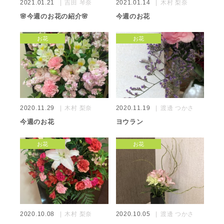
2021.01.21
吉田 琴奈
2021.01.14
木村 梨奈
🌸今週のお花の紹介🌸
今週のお花
お花
お花
2020.11.29
木村 梨奈
2020.11.19
渡邊 つかさ
今週のお花
ヨウラン
お花
お花
2020.10.08
木村 梨奈
2020.10.05
渡邊 つかさ