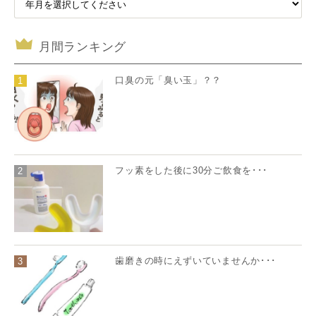
月間ランキング
口臭の元「臭い玉」？？
1
フッ素をした後に30分ご飲食を･･･
2
歯磨きの時にえずいていませんか･･･
3