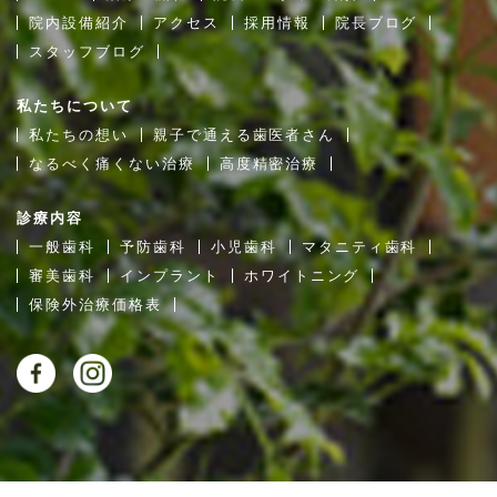
院内設備紹介
アクセス
採用情報
院長ブログ
スタッフブログ
私たちについて
私たちの想い
親子で通える歯医者さん
なるべく痛くない治療
高度精密治療
診療内容
一般歯科
予防歯科
小児歯科
マタニティ歯科
審美歯科
インプラント
ホワイトニング
保険外治療価格表