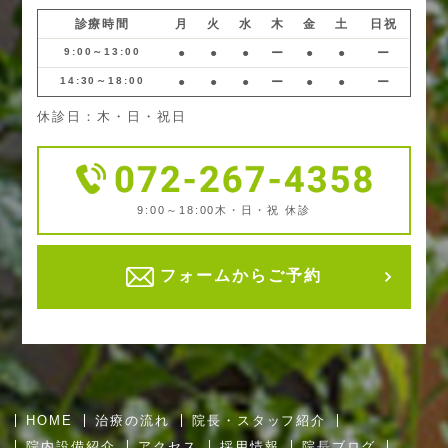
診療時間
月
火
水
木
金
土
日祝
9:00～13:00
●
●
●
ー
●
●
ー
14:30～18:00
●
●
●
ー
●
●
ー
休診日：木・日・祝日
9:00～18:00
木・日・祝 休診
フォームからご予約
HOME
治療の流れ
院長・スタッフ紹介
院内設備紹介
アクセス
採用情報
院長ブログ