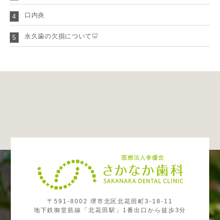
口内炎
4
永久歯の欠損について🦷
5
〒591-8002 堺市北区北花田町3-18-11
地下鉄御堂筋線「北花田駅」1番出口から徒歩3分