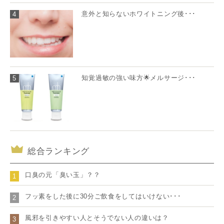
意外と知らないホワイトニング後･･･
4
知覚過敏の強い味方🌟メルサージ･･･
5
総合ランキング
口臭の元「臭い玉」？？
1
フッ素をした後に30分ご飲食をしてはいけない･･･
2
風邪を引きやすい人とそうでない人の違いは？
3