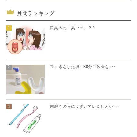
月間ランキング
口臭の元「臭い玉」？？
1
フッ素をした後に30分ご飲食を･･･
2
歯磨きの時にえずいていませんか･･･
3