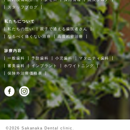
スタッフブログ
私たちについて
私たちの想い
親子で通える歯医者さん
なるべく痛くない治療
高度精密治療
診療内容
一般歯科
予防歯科
小児歯科
マタニティ歯科
審美歯科
インプラント
ホワイトニング
保険外治療価格表
©2026 Sakanaka Dental clinic.