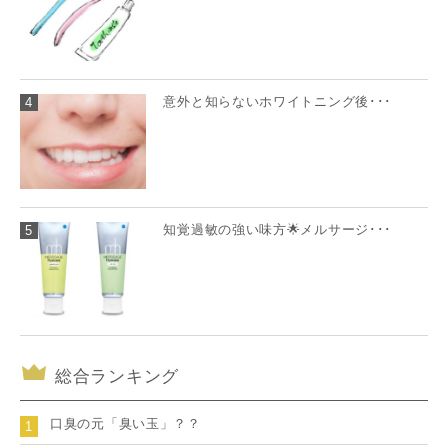
意外と知らないホワイトニング後･･･
4
知覚過敏の強い味方🌟メルサージ･･･
5
総合ランキング
口臭の元「臭い玉」？？
1