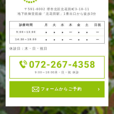
〒591-8002 堺市北区北花田町3-18-11
地下鉄御堂筋線「北花田駅」1番出口から徒歩3分
診療時間
月
火
水
木
金
土
日祝
9:00～13:00
●
●
●
ー
●
●
ー
14:30～18:00
●
●
●
ー
●
●
ー
休診日：木・日・祝日
9:00～18:00
木・日・祝 休診
フォームからご予約