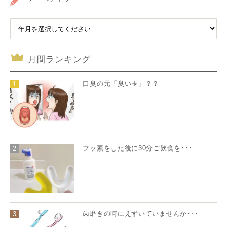
月間ランキング
口臭の元「臭い玉」？？
1
フッ素をした後に30分ご飲食を･･･
2
歯磨きの時にえずいていませんか･･･
3