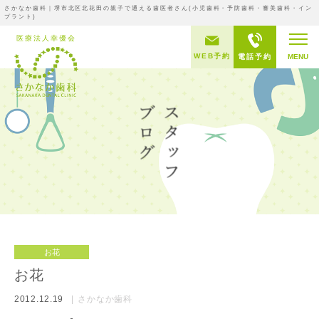
さかなか歯科｜堺市北区北花田の親子で通える歯医者さん(小児歯科・予防歯科・審美歯科・イン
プラント)
WEB予約
電話予約
MENU
お花
お花
2012.12.19
さかなか歯科