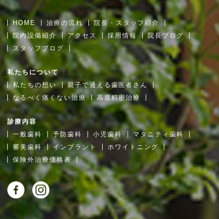
HOME
治療の流れ
院長・スタッフ紹介
院内設備紹介
アクセス
採用情報
院長ブログ
スタッフブログ
私たちについて
私たちの想い
親子で通える歯医者さん
なるべく痛くない治療
高度精密治療
診療内容
一般歯科
予防歯科
小児歯科
マタニティ歯科
審美歯科
インプラント
ホワイトニング
保険外治療価格表