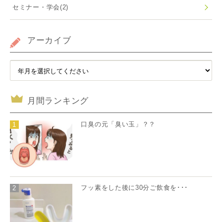
セミナー・学会
(2)
アーカイブ
月間ランキング
口臭の元「臭い玉」？？
1
フッ素をした後に30分ご飲食を･･･
2