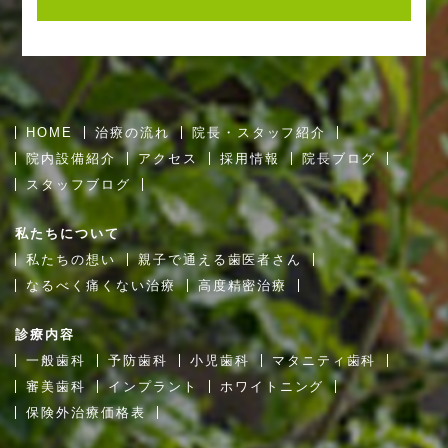
HOME
治療の流れ
院長・スタッフ紹介
院内設備紹介
アクセス
採用情報
院長ブログ
スタッフブログ
私たちについて
私たちの想い
親子で通える歯医者さん
なるべく痛くない治療
高度精密治療
診療内容
一般歯科
予防歯科
小児歯科
マタニティ歯科
審美歯科
インプラント
ホワイトニング
保険外治療価格表