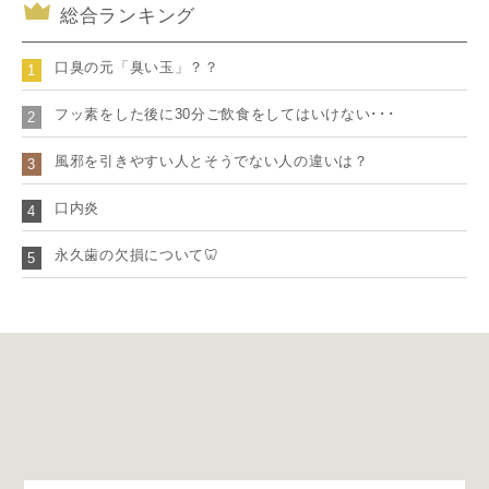
総合ランキング
口臭の元「臭い玉」？？
1
フッ素をした後に30分ご飲食をしてはいけない･･･
2
風邪を引きやすい人とそうでない人の違いは？
3
口内炎
4
永久歯の欠損について🦷
5