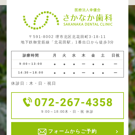
〒591-8002 堺市北区北花田町3-18-11
地下鉄御堂筋線「北花田駅」1番出口から徒歩3分
診療時間
月
火
水
木
金
土
日祝
9:00～13:00
●
●
●
ー
●
●
ー
14:30～18:00
●
●
●
ー
●
●
ー
休診日：木・日・祝日
9:00～18:00
木・日・祝 休診
フォームからご予約