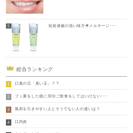
知覚過敏の強い味方🌟メルサージ･･･
5
総合ランキング
口臭の元「臭い玉」？？
1
フッ素をした後に30分ご飲食をしてはいけない･･･
2
風邪を引きやすい人とそうでない人の違いは？
3
口内炎
4