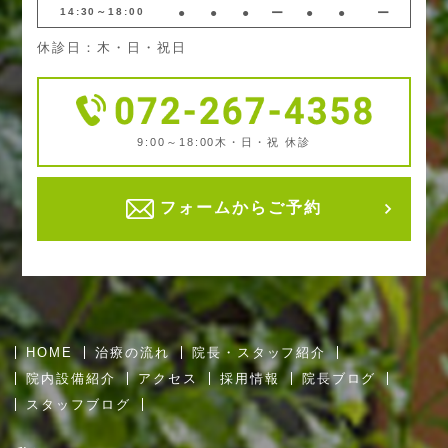
14:30～18:00
●
●
●
ー
●
●
ー
休診日：木・日・祝日
9:00～18:00
木・日・祝 休診
フォームからご予約
HOME
治療の流れ
院長・スタッフ紹介
院内設備紹介
アクセス
採用情報
院長ブログ
スタッフブログ