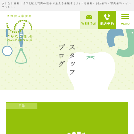
さかなか歯科｜堺市北区北花田の親子で通える歯医者さん(小児歯科・予防歯科・審美歯科・イン
プラント)
WEB予約
電話予約
MENU
日常