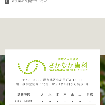
永久歯の欠損について🦷
5
〒591-8002 堺市北区北花田町3-18-11
地下鉄御堂筋線「北花田駅」1番出口から徒歩3分
診療時間
月
火
水
木
金
土
日祝
9:00～13:00
●
●
●
ー
●
●
ー